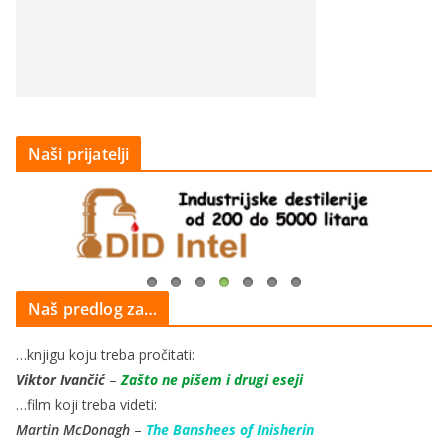
Naši prijatelji
Naš predlog za…
…knjigu koju treba pročitati:
Viktor Ivančić
–
Zašto ne pišem i drugi eseji
…film koji treba videti:
Martin McDonagh
–
The Banshees of Inisherin