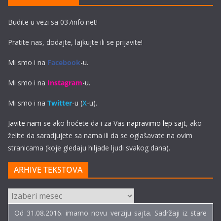
Budite u vezi sa 037info.net!
Pratite nas, dodajte, lajkujte ili se prijavite!
Mi smo i na
Facebook
-u.
Mi smo i na
Instagram
-u.
Mi smo i na
Twitter
-u (
X
-u).
Javite nam
se ako hoćete da i za Vas
napravimo lep sajt
, ako
želite da saradjujete sa nama ili da se oglašavate na ovim
stranicama (koje gledaju hiljade ljudi svakog dana).
ARHIVE TEKSTOVA
ARHIVE
TEKSTOVA
Od 31.08.2016. imamo novu verziju sajta. Sadržaji iz stare