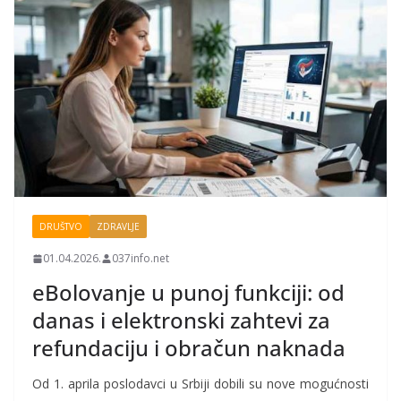
DRUŠTVO
ZDRAVLJE
01.04.2026.
037info.net
eBolovanje u punoj funkciji: od
danas i elektronski zahtevi za
refundaciju i obračun naknada
Od 1. aprila poslodavci u Srbiji dobili su nove mogućnosti