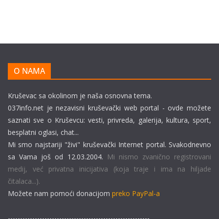
O NAMA
Kruševac sa okolinom je naša osnovna tema.
037info.net je nezavisni kruševački web portal - ovde možete
saznati sve o Kruševcu: vesti, privreda, galerija, kultura, sport,
besplatni oglasi, chat...
Mi smo najstariji "živi" kruševački Internet portal. Svakodnevno
sa Vama još od 12.03.2004.
Mi nismo zvanično registrovani
medij, već privatna inicijativa (koja traje i ima na hiljade
čitalaca...).
Možete nam pomoći donacijom
preko PayPal-a
----------------------------------------------------------