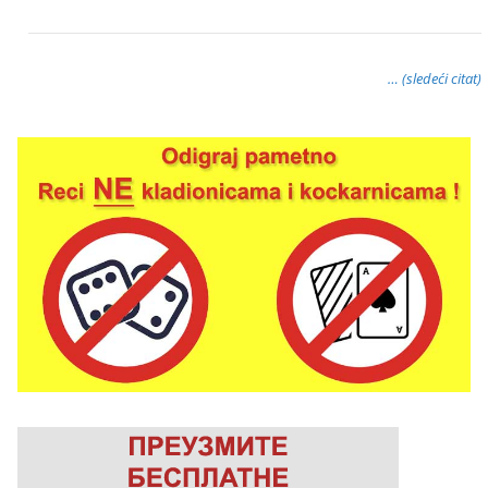
… (sledeći citat)