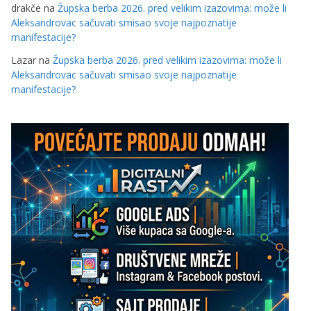
drakče
na
Župska berba 2026. pred velikim izazovima: može li
Aleksandrovac sačuvati smisao svoje najpoznatije
manifestacije?
Lazar
na
Župska berba 2026. pred velikim izazovima: može li
Aleksandrovac sačuvati smisao svoje najpoznatije
manifestacije?