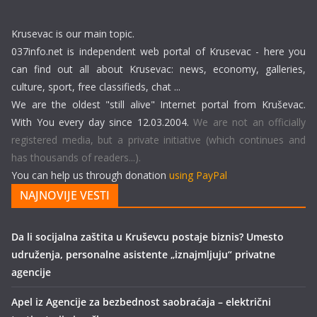
Krusevac is our main topic.
037info.net is independent web portal of Krusevac - here you
can find out all about Krusevac: news, economy, galleries,
culture, sport, free classifieds, chat ...
We are the oldest "still alive" Internet portal from Kruševac.
With You every day since 12.03.2004.
We are not an officially
registered media, but a private initiative (which continues and
has thousands of readers...).
You can help us through donation
using PayPal
NAJNOVIJE VESTI
Da li socijalna zaštita u Kruševcu postaje biznis? Umesto
udruženja, personalne asistente „iznajmljuju“ privatne
agencije
Apel iz Agencije za bezbednost saobraćaja – električni