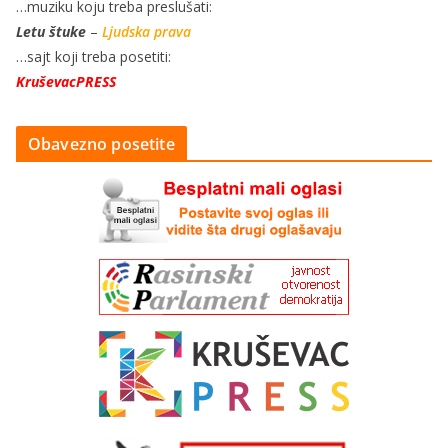
…muziku koju treba preslušati:
Letu štuke
–
Ljudska prava
…sajt koji treba posetiti:
KruševacPRESS
Obavezno posetite