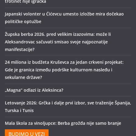
trotinet nije igračka
Japanski volonter u Ćićevcu umesto izložbe mira dočekao
političke optužbe
Župska berba 2026. pred velikim izazovima: može li
Aleksandrovac sačuvati smisao svoje najpoznatije
manifestacije?
24 miliona iz budžeta Kruševca za jedan crkveni projekat:
Gde je granica između podrške kulturnom nasleđu i
sekularne države?
„Magna“ odlazi iz Aleksinca?
Letovanje 2026: Grčka i dalje prvi izbor, sve traženije Španija,
Turska i Tunis
Mala škola za vinoljupce: Berba grožđa nije samo branje
BUDIMO U VEZI