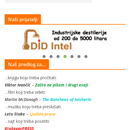
Naši prijatelji
Naš predlog za…
…knjigu koju treba pročitati:
Viktor Ivančić
–
Zašto ne pišem i drugi eseji
…film koji treba videti:
Martin McDonagh
–
The Banshees of Inisherin
…muziku koju treba preslušati:
Letu štuke
–
Ljudska prava
…sajt koji treba posetiti:
KruševacPRESS