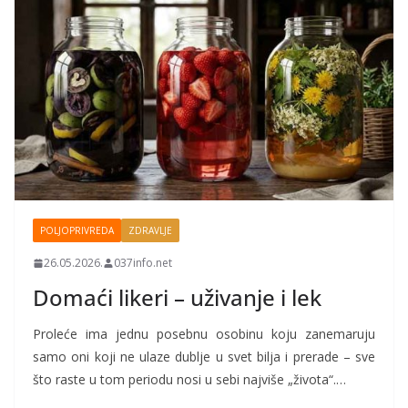
POLJOPRIVREDA
ZDRAVLJE
26.05.2026.
037info.net
Domaći likeri – uživanje i lek
Proleće ima jednu posebnu osobinu koju zanemaruju
samo oni koji ne ulaze dublje u svet bilja i prerade – sve
što raste u tom periodu nosi u sebi najviše „života“.…