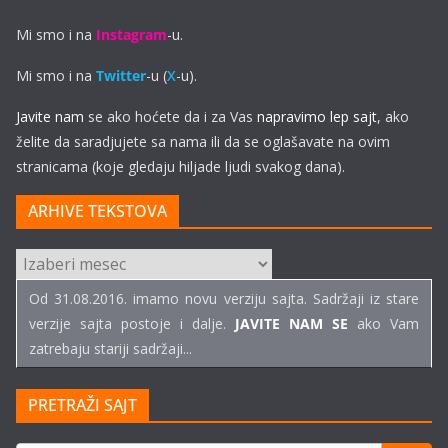
Mi smo i na
Instagram
-u.
Mi smo i na
Twitter
-u (
X
-u).
Javite nam
se ako hoćete da i za Vas
napravimo lep sajt
, ako
želite da saradjujete sa nama ili da se oglašavate na ovim
stranicama (koje gledaju hiljade ljudi svakog dana).
ARHIVE TEKSTOVA
ARHIVE
TEKSTOVA
Od 31.08.2016. imamo novu verziju sajta. Sadržaji iz stare
verzije sajta postoje i dalje.
JAVITE NAM SE
ako Vam
zatrebaju stariji sadržaji...
PRETRAŽI SAJT