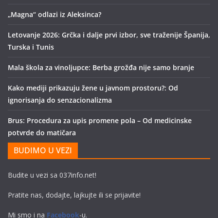
„Magna“ odlazi iz Aleksinca?
Letovanje 2026: Grčka i dalje prvi izbor, sve traženije Španija,
Turska i Tunis
Mala škola za vinoljupce: Berba grožđa nije samo branje
Kako mediji prikazuju žene u javnom prostoru?: Od
ignorisanja do senzacionalizma
Brus: Procedura za upis promene pola – Od medicinske
potvrde do matičara
BUDIMO U VEZI
Budite u vezi sa 037info.net!
Pratite nas, dodajte, lajkujte ili se prijavite!
Mi smo i na
Facebook
-u.