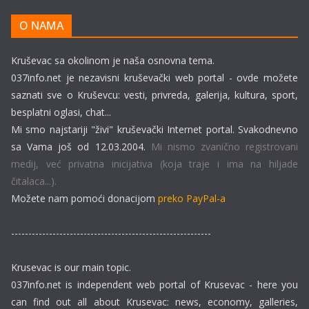
O NAMA
Kruševac sa okolinom je naša osnovna tema.
037info.net je nezavisni kruševački web portal - ovde možete
saznati sve o Kruševcu: vesti, privreda, galerija, kultura, sport,
besplatni oglasi, chat...
Mi smo najstariji "živi" kruševački Internet portal. Svakodnevno
sa Vama još od 12.03.2004.
Mi nismo zvanično registrovani
medij, već privatna inicijativa (koja traje i ima na hiljade
čitalaca...).
Možete nam pomoći donacijom
preko PayPal-a
----------------------------------------------------------
Krusevac is our main topic.
037info.net is independent web portal of Krusevac - here you
can find out all about Krusevac: news, economy, galleries,