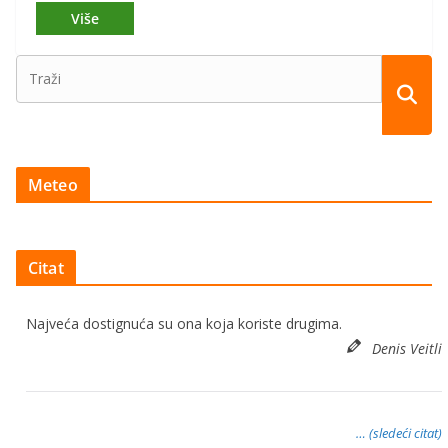
Meteo
Citat
Najveća dostignuća su ona koja koriste drugima.
Denis Veitli
… (sledeći citat)