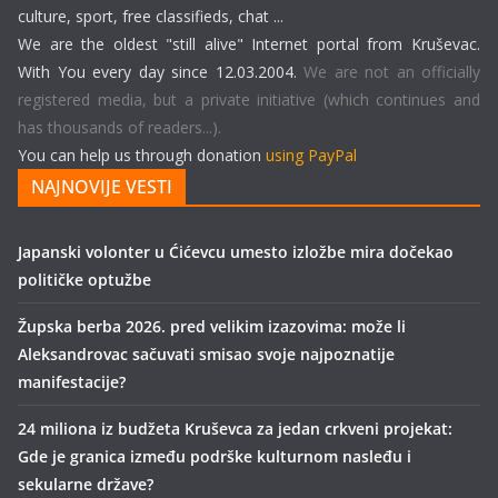
culture, sport, free classifieds, chat ...
We are the oldest "still alive" Internet portal from Kruševac.
With You every day since 12.03.2004.
We are not an officially
registered media, but a private initiative (which continues and
has thousands of readers...).
You can help us through donation
using PayPal
NAJNOVIJE VESTI
Japanski volonter u Ćićevcu umesto izložbe mira dočekao
političke optužbe
Župska berba 2026. pred velikim izazovima: može li
Aleksandrovac sačuvati smisao svoje najpoznatije
manifestacije?
24 miliona iz budžeta Kruševca za jedan crkveni projekat:
Gde je granica između podrške kulturnom nasleđu i
sekularne države?