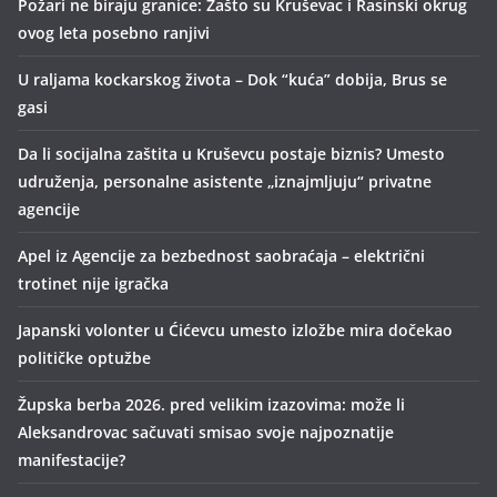
Požari ne biraju granice: Zašto su Kruševac i Rasinski okrug
ovog leta posebno ranjivi
U raljama kockarskog života – Dok “kuća” dobija, Brus se
gasi
Da li socijalna zaštita u Kruševcu postaje biznis? Umesto
udruženja, personalne asistente „iznajmljuju“ privatne
agencije
Apel iz Agencije za bezbednost saobraćaja – električni
trotinet nije igračka
Japanski volonter u Ćićevcu umesto izložbe mira dočekao
političke optužbe
Župska berba 2026. pred velikim izazovima: može li
Aleksandrovac sačuvati smisao svoje najpoznatije
manifestacije?