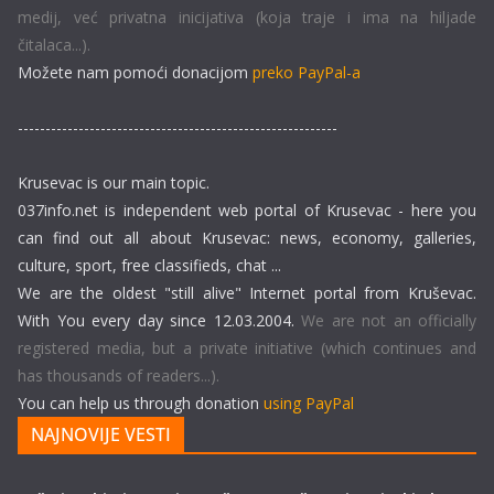
medij, već privatna inicijativa (koja traje i ima na hiljade
čitalaca...).
Možete nam pomoći donacijom
preko PayPal-a
----------------------------------------------------------
Krusevac is our main topic.
037info.net is independent web portal of Krusevac - here you
can find out all about Krusevac: news, economy, galleries,
culture, sport, free classifieds, chat ...
We are the oldest "still alive" Internet portal from Kruševac.
With You every day since 12.03.2004.
We are not an officially
registered media, but a private initiative (which continues and
has thousands of readers...).
You can help us through donation
using PayPal
NAJNOVIJE VESTI