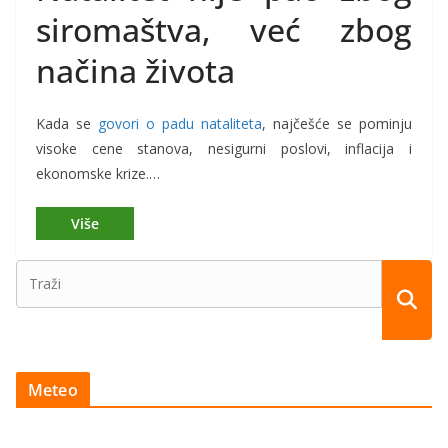
siromaštva, već zbog
načina života
Kada se
govori o padu nataliteta
, najčešće se pominju
visoke cene stanova, nesigurni poslovi, inflacija i
ekonomske krize.…
Meteo