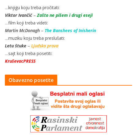
…knjigu koju treba pročitati:
Viktor Ivančić
–
Zašto ne pišem i drugi eseji
…film koji treba videti:
Martin McDonagh
–
The Banshees of Inisherin
…muziku koju treba preslušati:
Letu štuke
–
Ljudska prava
…sajt koji treba posetiti:
KruševacPRESS
Obavezno posetite