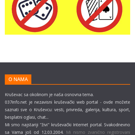
O NAMA
Kruševac sa okolinom je naša osnovna tema.
037info.net je nezavisni kruševački web portal - ovde možete
saznati sve o Kruševcu: vesti, privreda, galerija, kultura, sport,
besplatni oglasi, chat...
Mi smo najstariji "živi" kruševački Internet portal. Svakodnevno
sa Vama još od 12.03.2004.
Mi nismo zvanično registrovani