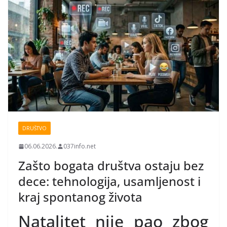
DRUŠTVO
06.06.2026.
037info.net
Zašto bogata društva ostaju bez
dece: tehnologija, usamljenost i
kraj spontanog života
Natalitet nije pao zbog