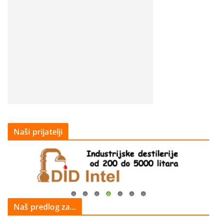
Naši prijatelji
Naš predlog za…