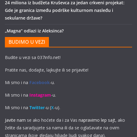
24 miliona iz budžeta Kruševca za jedan crkveni projekat:
Gde je granica između podrške kulturnom nasleđu i
sekularne države?
„Magna“ odlazi iz Aleksinca?
BUDIMO U VEZI
Budite u vezi sa 037info.net!
Pratite nas, dodajte, lajkujte ili se prijavite!
Mi smo i na
Facebook
-u.
Mi smo i na
Instagram
-u.
Mi smo i na
Twitter
-u (
X
-u).
Javite nam
se ako hoćete da i za Vas
napravimo lep sajt
, ako
želite da saradjujete sa nama ili da se oglašavate na ovim
stranicama (koje gledaju hiljade ljudi svakog dana).