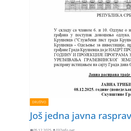
DRUŠTVO
Još jedna javna raspra
05.12.2025.
037info.net