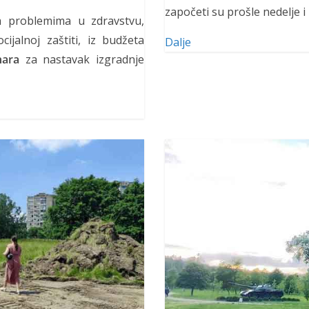
započeti su prošle nedelje i 
 problemima u zdravstvu,
ijalnoj zaštiti, iz budžeta
Dalje
nara
za nastavak izgradnje