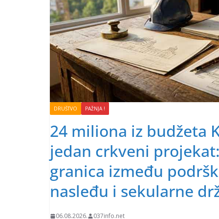
DRUŠTVO
PAŽNJA !
24 miliona iz budžeta 
jedan crkveni projekat
granica između podrš
nasleđu i sekularne dr
06.08.2026.
037info.net