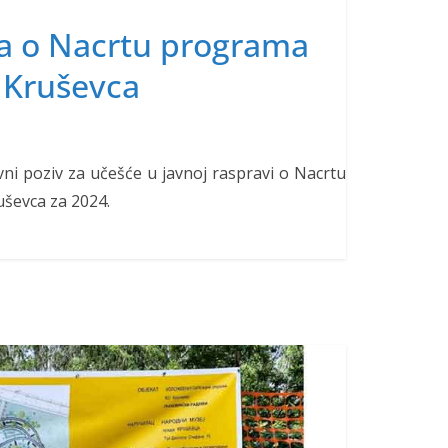
va o Nacrtu programa
 Kruševca
vni poziv za učešće u javnoj raspravi o Nacrtu
ševca za 2024.