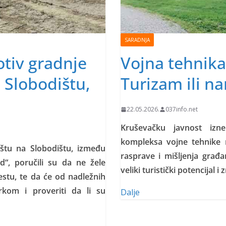
SARADNJA
otiv gradnje
Vojna tehnika
 Slobodištu,
Turizam ili na
22.05.2026.
037info.net
Kruševačku javnost izn
kompleksa vojne tehnike 
ištu na Slobodištu, između
rasprave i mišljenja građa
“, poručili su da ne žele
veliki turistički potencijal i
stu, te da će od nadležnih
rkom i proveriti da li su
Dalje