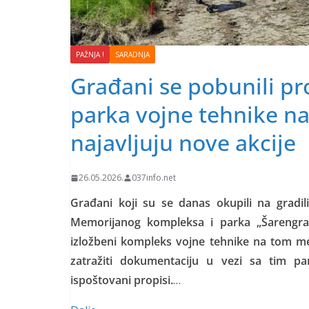
PAŽNJA !
SARADNJA
Građani se pobunili pr
parka vojne tehnike na
najavljuju nove akcije
26.05.2026.
037info.net
Građani koji su se danas okupili na gradil
Memorijanog kompleksa i parka „Šarengrad
izložbeni kompleks vojne tehnike na tom me
zatražiti dokumentaciju u vezi sa tim pa
ispoštovani propisi.
…