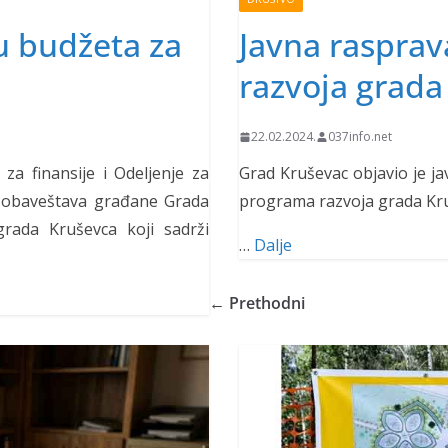
u budžeta za
Javna raspra
razvoja grada
22.02.2024.
037info.net
a finansije i Odeljenje za
Grad Kruševac objavio je ja
ine obaveštava građane Grada
programa razvoja grada Kru
rada Kruševca koji sadrži
…
Dalje
← Prethodni