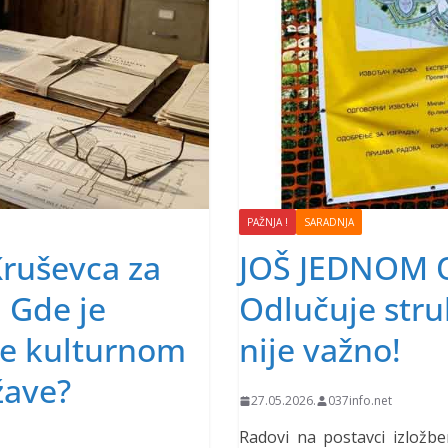
PAŽNJA !
SARADNJA
Kruševca za
JOŠ JEDNOM 
: Gde je
Odlučuje struk
ke kulturnom
nije važno!
žave?
27.05.2026.
037info.net
Radovi na postavci izložb