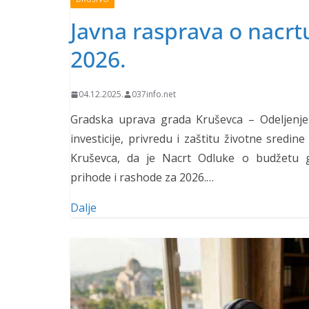
Javna rasprava o nacrt
2026.
04.12.2025.
037info.net
Gradska uprava grada Kruševca – Odeljenje z
investicije, privredu i zaštitu životne sred
Kruševca, da je Nacrt Odluke o budžetu g
prihode i rashode za 2026.…
Dalje