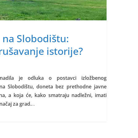
 na Slobodištu:
rušavanje istorije?
enadila je odluka o postavci izložbenog
na Slobodištu, doneta bez prethodne javne
na, a koja će, kako smatraju nadležni, imati
 značaj za grad.
…