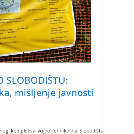
O SLOBODIŠTU:
a, mišljenje javnosti
enog kompleksa vojne tehnike na Slobodištu