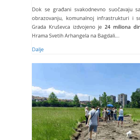
Dok se građani svakodnevno suočavaju sa
obrazovanju, komunalnoj infrastrukturi i soc
Grada Kruševca izdvojeno je
24 miliona di
Hrama Svetih Arhangela na Bagdali.…
Dalje