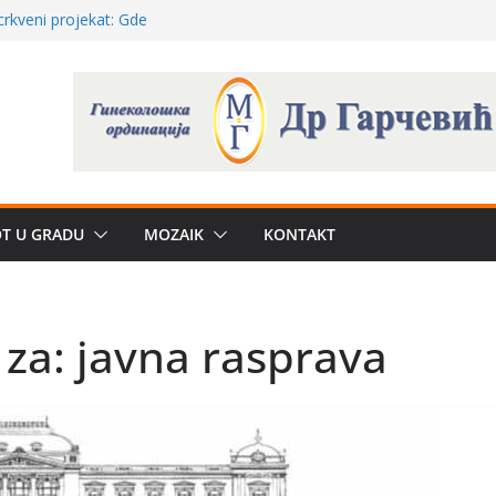
poznatije
crkveni projekat: Gde
leđu i sekularne
e biznis? Umesto
uju“ privatne
 – električni
OT U GRADU
MOZAIK
KONTAKT
žbe mira dočekao
 za: javna rasprava