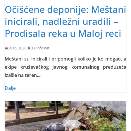
Očišćene deponije: Meštani
inicirali, nadležni uradili –
Prodisala reka u Maloj reci
28.05.2026.
037info.net
Meštani su inicirali i pripomogli koliko je ko mogao, a
ekipe kruševačkog Javnog komunalnog preduzeća
izašle na teren.
…
Dalje