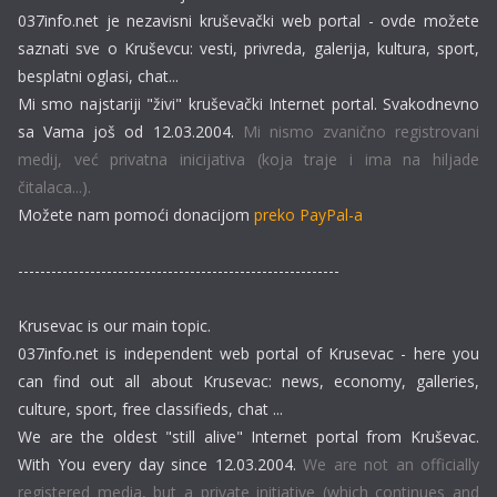
037info.net je nezavisni kruševački web portal - ovde možete
saznati sve o Kruševcu: vesti, privreda, galerija, kultura, sport,
besplatni oglasi, chat...
Mi smo najstariji "živi" kruševački Internet portal. Svakodnevno
sa Vama još od 12.03.2004.
Mi nismo zvanično registrovani
medij, već privatna inicijativa (koja traje i ima na hiljade
čitalaca...).
Možete nam pomoći donacijom
preko PayPal-a
----------------------------------------------------------
Krusevac is our main topic.
037info.net is independent web portal of Krusevac - here you
can find out all about Krusevac: news, economy, galleries,
culture, sport, free classifieds, chat ...
We are the oldest "still alive" Internet portal from Kruševac.
With You every day since 12.03.2004.
We are not an officially
registered media, but a private initiative (which continues and