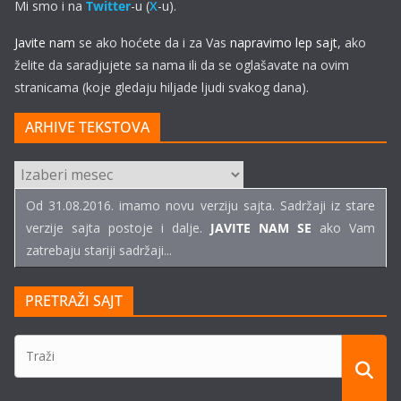
Mi smo i na
Twitter
-u (
X
-u).
Javite nam
se ako hoćete da i za Vas
napravimo lep sajt
, ako
želite da saradjujete sa nama ili da se oglašavate na ovim
stranicama (koje gledaju hiljade ljudi svakog dana).
ARHIVE TEKSTOVA
ARHIVE
TEKSTOVA
Od 31.08.2016. imamo novu verziju sajta. Sadržaji iz stare
verzije sajta postoje i dalje.
JAVITE NAM SE
ako Vam
zatrebaju stariji sadržaji...
PRETRAŽI SAJT