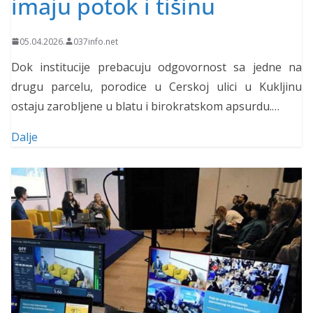
imaju potok i tišinu
05.04.2026.
037info.net
Dok institucije prebacuju odgovornost sa jedne na
drugu parcelu, porodice u Cerskoj ulici u Kukljinu
ostaju zarobljene u blatu i birokratskom apsurdu.…
Dalje