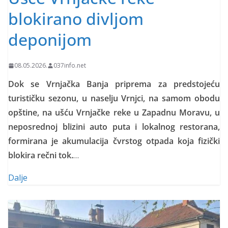
blokirano divljom
deponijom
08.05.2026.
037info.net
Dok se Vrnjačka Banja priprema za predstojeću
turističku sezonu, u naselju Vrnjci, na samom obodu
opštine, na ušću Vrnjačke reke u Zapadnu Moravu, u
neposrednoj blizini auto puta i lokalnog restorana,
formirana je akumulacija čvrstog otpada koja fizički
blokira rečni tok.
…
Dalje