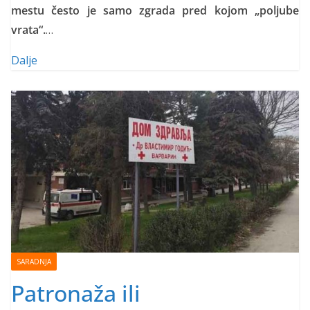
mestu često je samo zgrada pred kojom „poljube
vrata“.
…
Dalje
SARADNJA
Patronaža ili