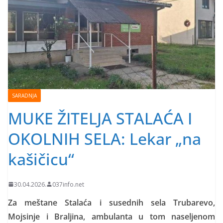
SARADNJA
MUKE ŽITELJA STALAĆA I
OKOLNIH SELA: Lekar „na
kašičicu“
30.04.2026.
037info.net
Za meštane Stalaća i susednih sela Trubarevo,
Mojsinje i Braljina, ambulanta u tom naseljenom