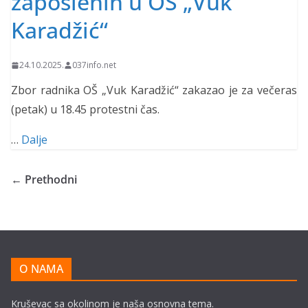
zaposlenih u OŠ „Vuk
Karadžić“
24.10.2025.
037info.net
Zbor radnika OŠ „Vuk Karadžić“ zakazao je za večeras
(petak) u 18.45 protestni čas.
…
Dalje
← Prethodni
O NAMA
Kruševac sa okolinom je naša osnovna tema.