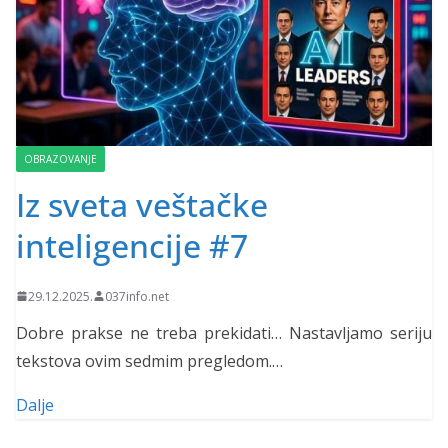
OBRAZOVANJE
Iz sveta veštačke
inteligencije #7
29.12.2025.
037info.net
Dobre prakse ne treba prekidati… Nastavljamo seriju
tekstova ovim sedmim pregledom.…
Dalje