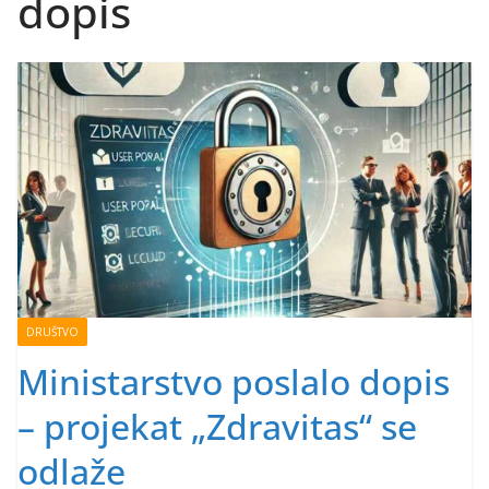
dopis
DRUŠTVO
Ministarstvo poslalo dopis
– projekat „Zdravitas“ se
odlaže