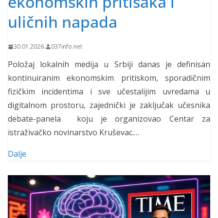
ekonomskih pritisaka i
uličnih napada
30.01.2026.
037info.net
Položaj lokalnih medija u Srbiji danas je definisan
kontinuiranim ekonomskim pritiskom, sporadičnim
fizičkim incidentima i sve učestalijim uvredama u
digitalnom prostoru, zajednički je zaključak učesnika
debate-panela koju je organizovao Centar za
istraživačko novinarstvo Kruševac.…
Dalje