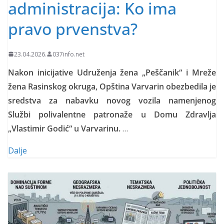
administracija: Ko ima
pravo prvenstva?
23.04.2026.
037info.net
Nakon inicijative Udruženja žena „Peščanik“ i Mreže
žena Rasinskog okruga, Opština Varvarin obezbedila je
sredstva za nabavku novog vozila namenjenog
Službi polivalentne patronaže u Domu Zdravlja
„Vlastimir Godić“ u Varvarinu.
…
Dalje