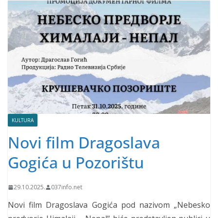
KULTURA
Novi film Dragoslava
Gogića u Pozorištu
29.10.2025.
037info.net
Novi film Dragoslava Gogića pod nazivom „Nebesko