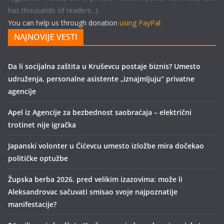
has thousands of readers...).
You can help us through donation
using PayPal
NAJNOVIJE VESTI
Da li socijalna zaštita u Kruševcu postaje biznis? Umesto
udruženja, personalne asistente „iznajmljuju“ privatne
agencije
Apel iz Agencije za bezbednost saobraćaja – električni
trotinet nije igračka
Japanski volonter u Ćićevcu umesto izložbe mira dočekao
političke optužbe
Župska berba 2026. pred velikim izazovima: može li
Aleksandrovac sačuvati smisao svoje najpoznatije
manifestacije?