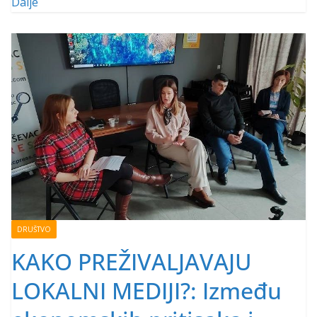
Dalje
DRUŠTVO
KAKO PREŽIVALJAVAJU
LOKALNI MEDIJI?: Između