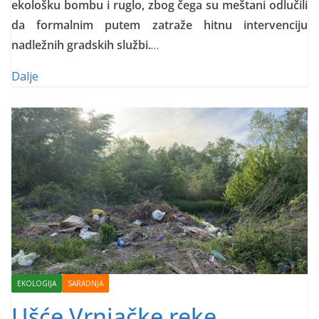
ekološku bombu i ruglo, zbog čega su meštani odlučili
da formalnim putem zatraže hitnu intervenciju
nadležnih gradskih službi.
…
Dalje
EKOLOGIJA
SARADNJA
Ušće Vrnjačke reke