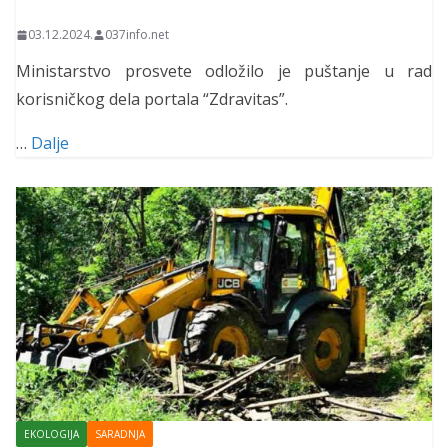
03.12.2024.
037info.net
Ministarstvo prosvete odložilo je puštanje u rad
korisničkog dela portala “Zdravitas”.
…
Dalje
EKOLOGIJA
SARADNJA