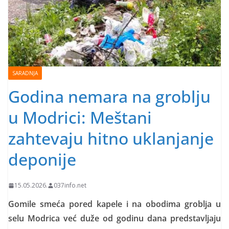
SARADNJA
Godina nemara na groblju
u Modrici: Meštani
zahtevaju hitno uklanjanje
deponije
15.05.2026.
037info.net
Gomile smeća pored kapele i na obodima groblja u
selu Modrica već duže od godinu dana predstavljaju