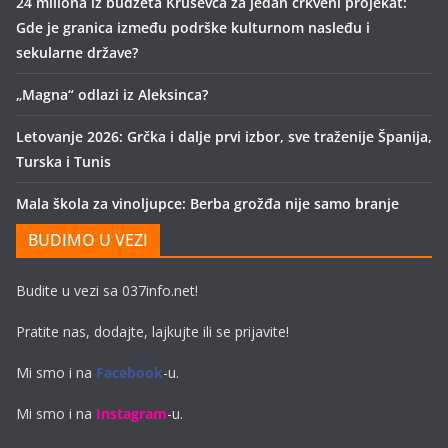
24 miliona iz budžeta Kruševca za jedan crkveni projekat:
Gde je granica između podrške kulturnom nasleđu i
sekularne države?
„Magna“ odlazi iz Aleksinca?
Letovanje 2026: Grčka i dalje prvi izbor, sve traženije Španija,
Turska i Tunis
Mala škola za vinoljupce: Berba grožđa nije samo branje
BUDIMO U VEZI
Budite u vezi sa 037info.net!
Pratite nas, dodajte, lajkujte ili se prijavite!
Mi smo i na
Facebook
-u.
Mi smo i na
Instagram
-u.