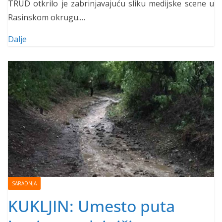
TRUD otkrilo je zabrinjavajuću sliku medijske scene u
Rasinskom okrugu.…
Dalje
SARADNJA
KUKLJIN: Umesto puta