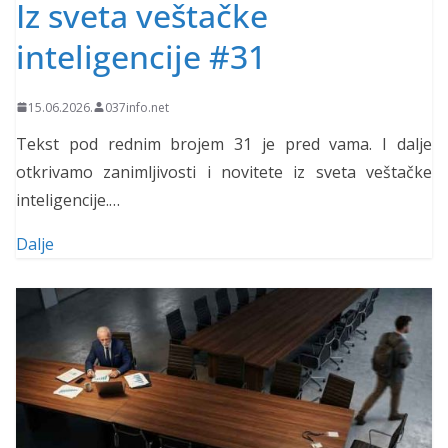
Iz sveta veštačke
inteligencije #31
15.06.2026.
037info.net
Tekst pod rednim brojem 31 je pred vama. I dalje
otkrivamo zanimljivosti i novitete iz sveta veštačke
inteligencije.…
Dalje