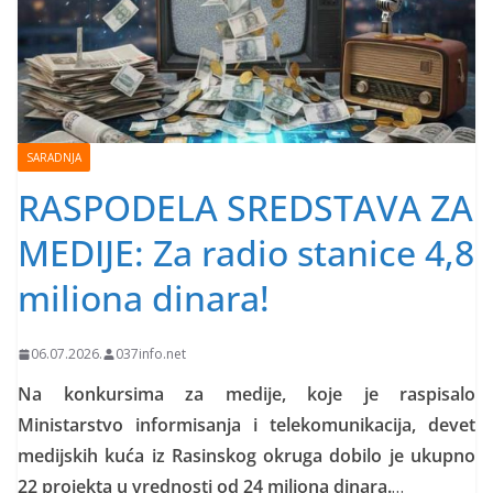
SARADNJA
RASPODELA SREDSTAVA ZA
MEDIJE: Za radio stanice 4,8
miliona dinara!
06.07.2026.
037info.net
Na konkursima za medije, koje je raspisalo
Ministarstvo informisanja i telekomunikacija, devet
medijskih kuća iz Rasinskog okruga dobilo je ukupno
22 projekta u vrednosti od 24 miliona dinara.
…