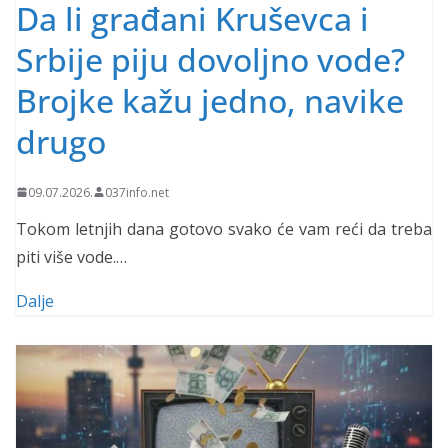
Da li građani Kruševca i
Srbije piju dovoljno vode?
Brojke kažu jedno, navike
drugo
09.07.2026.
037info.net
Tokom letnjih dana gotovo svako će vam reći da treba
piti više vode.…
Dalje