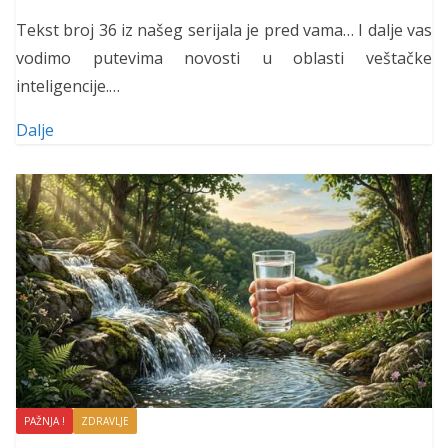
Tekst broj 36 iz našeg serijala je pred vama… I dalje vas
vodimo putevima novosti u oblasti veštačke
inteligencije.…
Dalje
PAŽNJA !
ZDRAVLJE