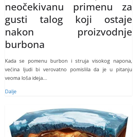
neočekivanu primenu za
gusti talog koji ostaje
nakon proizvodnje
burbona
Kada se pomenu burbon i struja visokog napona,
većina ljudi bi verovatno pomislila da je u pitanju
veoma loša ideja.…
Dalje