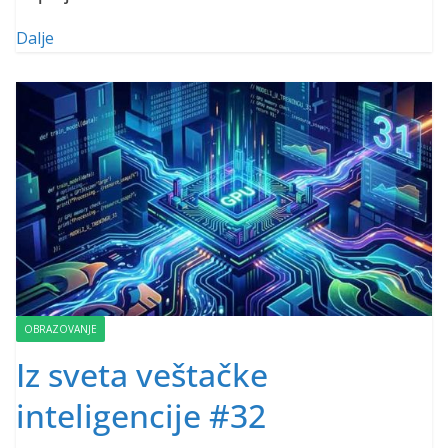
Dalje
OBRAZOVANJE
Iz sveta veštačke
inteligencije #32