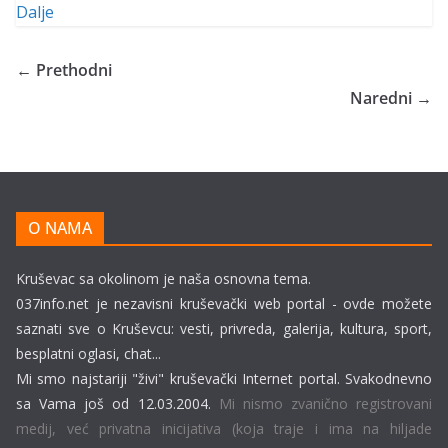
Dalje
← Prethodni
Naredni →
O NAMA
Kruševac sa okolinom je naša osnovna tema.
037info.net je nezavisni kruševački web portal - ovde možete
saznati sve o Kruševcu: vesti, privreda, galerija, kultura, sport,
besplatni oglasi, chat...
Mi smo najstariji "živi" kruševački Internet portal. Svakodnevno
sa Vama još od 12.03.2004.
Mi nismo zvanično registrovani
medij, već privatna inicijativa (koja traje i ima na hiljade