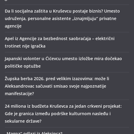
Da li socijalna zaštita u Kruševcu postaje biznis? Umesto
udruženja, personalne asistente „iznajmljuju“ privatne
agencije
Apel iz Agencije za bezbednost saobraćaja – električni
trotinet nije igračka
Japanski volonter u Ćićevcu umesto izložbe mira dočekao
političke optužbe
Župska berba 2026. pred velikim izazovima: može li
Aleksandrovac sačuvati smisao svoje najpoznatije
manifestacije?
24 miliona iz budžeta Kruševca za jedan crkveni projekat:
Gde je granica između podrške kulturnom nasleđu i
sekularne države?
„Magna“ odlazi iz Aleksinca?