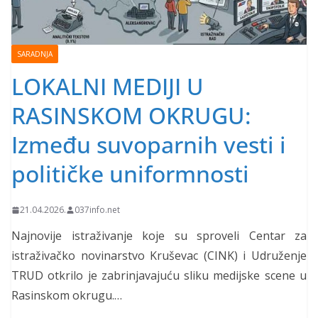
SARADNJA
LOKALNI MEDIJI U
RASINSKOM OKRUGU:
Između suvoparnih vesti i
političke uniformnosti
21.04.2026.
037info.net
Najnovije istraživanje koje su sproveli Centar za
istraživačko novinarstvo Kruševac (CINK) i Udruženje
TRUD otkrilo je zabrinjavajuću sliku medijske scene u
Rasinskom okrugu.…