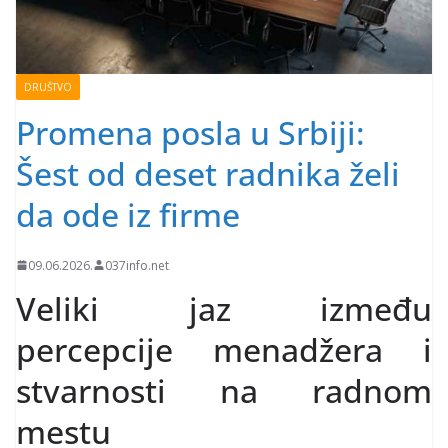
DRUŠTVO
Promena posla u Srbiji:
Šest od deset radnika želi
da ode iz firme
09.06.2026.
037info.net
Veliki jaz između
percepcije menadžera i
stvarnosti na radnom
mestu