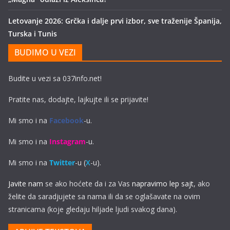
Letovanje 2026: Grčka i dalje prvi izbor, sve traženije Španija,
Turska i Tunis
BUDIMO U VEZI
Budite u vezi sa 037info.net!
Pratite nas, dodajte, lajkujte ili se prijavite!
Mi smo i na
Facebook
-u.
Mi smo i na
Instagram
-u.
Mi smo i na
Twitter
-u (
X
-u).
Javite nam
se ako hoćete da i za Vas
napravimo lep sajt
, ako
želite da saradjujete sa nama ili da se oglašavate na ovim
stranicama (koje gledaju hiljade ljudi svakog dana).