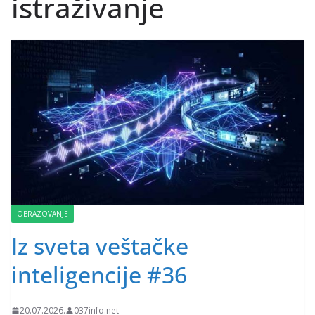
istraživanje
OBRAZOVANJE
Iz sveta veštačke
inteligencije #36
20.07.2026.
037info.net