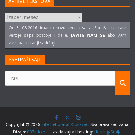
ARHIVE TEKSTOVA
ARHIVE
TEKSTOVA
Od 31.08.2016. imamo novu verziju sajta. Sadržaji iz stare
verzije sajta postoje i dalje.
JAVITE NAM SE
ako Vam
zatrebaju stariji sadržaji...
PRETRAŽI SAJT
Copyright © 2026
Internet portal Kruševac
. Sva prava zadržana.
Dizajn:
037info.net
. Izrada sajta i hosting:
Hosting-Srbija
.