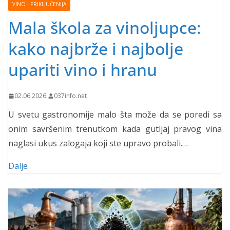
VINO I PRIKLJUČENIJA
Mala škola za vinoljupce:
kako najbrže i najbolje
upariti vino i hranu
02.06.2026.
037info.net
U svetu gastronomije malo šta može da se poredi sa
onim savršenim trenutkom kada gutljaj pravog vina
naglasi ukus zalogaja koji ste upravo probali.…
Dalje