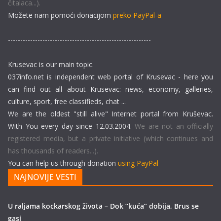
čitalaca...).
Možete nam pomoći donacijom
preko PayPal-a
----------------------------------------------------------
Krusevac is our main topic.
037info.net is independent web portal of Krusevac - here you
can find out all about Krusevac: news, economy, galleries,
culture, sport, free classifieds, chat ...
We are the oldest "still alive" Internet portal from Kruševac.
With You every day since 12.03.2004.
We are not an officially
registered media, but a private initiative (which continues and
has thousands of readers...).
You can help us through donation
using PayPal
NAJNOVIJE VESTI
U raljama kockarskog života – Dok “kuća” dobija, Brus se
gasi