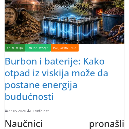
EKOLOGIJA
OBRAZOVANJE
POLJOPRIVREDA
Burbon i baterije: Kako
otpad iz viskija može da
postane energija
budućnosti
27.05.2026.
037info.net
Naučnici pronašli