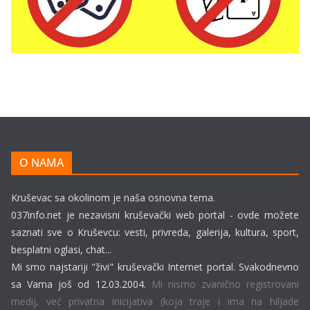
O NAMA
Kruševac sa okolinom je naša osnovna tema.
037info.net je nezavisni kruševački web portal - ovde možete
saznati sve o Kruševcu: vesti, privreda, galerija, kultura, sport,
besplatni oglasi, chat...
Mi smo najstariji "živi" kruševački Internet portal. Svakodnevno
sa Vama još od 12.03.2004.
Mi nismo zvanično registrovani
medij, već privatna inicijativa (koja traje i ima na hiljade