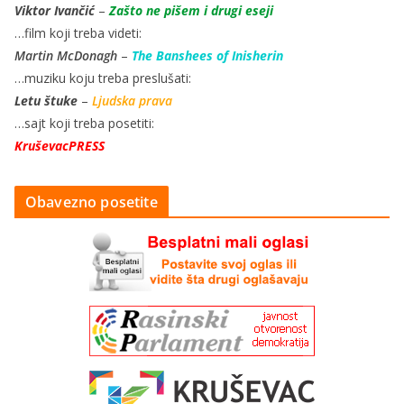
Viktor Ivančić
–
Zašto ne pišem i drugi eseji
…film koji treba videti:
Martin McDonagh
–
The Banshees of Inisherin
…muziku koju treba preslušati:
Letu štuke
–
Ljudska prava
…sajt koji treba posetiti:
KruševacPRESS
Obavezno posetite