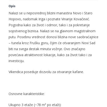
Opis
Nalazi se u neposrednoj blizini manastira Novo i Staro
Hopovo, nadomak Iriga i poznate Vinarije Kovačević.
Pogodna kako za život i odmor, tako i za pokretanje
sopstvenog biznisa. Nalazi se na glavnom magistralnom
putu. Posebnu vrednost donosi blizina nove saobraćajnice
– tunela kroz Frušku goru, čijim će otvaranjem Novi Sad
biti na svega destak minuta vožnje. Ovo značajno
povećava atraktivnost lokacije, kako za život tako i za
investiciju.
Vikendica poseduje dozvolu za otvaranje kafane.
Osnovne karakteristike:
Ukupno 3 etaže (~78 m² po etaži):