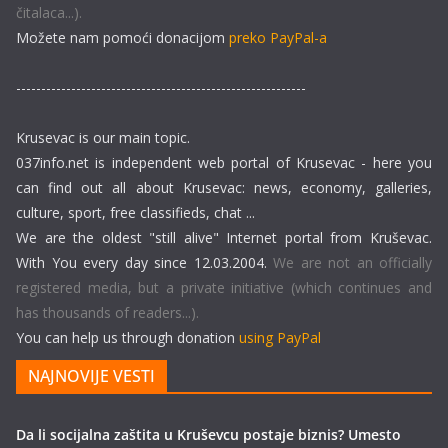
čitalaca...).
Možete nam pomoći donacijom
preko PayPal-a
----------------------------------------------------------
Krusevac is our main topic.
037info.net is independent web portal of Krusevac - here you
can find out all about Krusevac: news, economy, galleries,
culture, sport, free classifieds, chat ...
We are the oldest "still alive" Internet portal from Kruševac.
With You every day since 12.03.2004.
We are not an officially
registered media, but a private initiative (which continues and
has thousands of readers...).
You can help us through donation
using PayPal
NAJNOVIJE VESTI
Da li socijalna zaštita u Kruševcu postaje biznis? Umesto