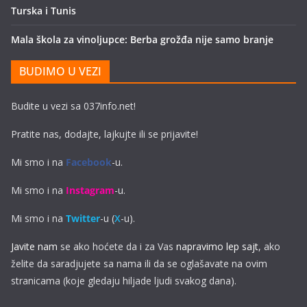
Turska i Tunis
Mala škola za vinoljupce: Berba grožđa nije samo branje
BUDIMO U VEZI
Budite u vezi sa 037info.net!
Pratite nas, dodajte, lajkujte ili se prijavite!
Mi smo i na
Facebook
-u.
Mi smo i na
Instagram
-u.
Mi smo i na
Twitter
-u (
X
-u).
Javite nam
se ako hoćete da i za Vas
napravimo lep sajt
, ako
želite da saradjujete sa nama ili da se oglašavate na ovim
stranicama (koje gledaju hiljade ljudi svakog dana).