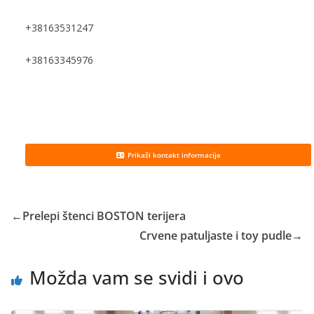
+38163531247
+38163345976
Prikaži kontakt informacije
←
Prelepi štenci BOSTON terijera
Crvene patuljaste i toy pudle
→
Možda vam se svidi i ovo