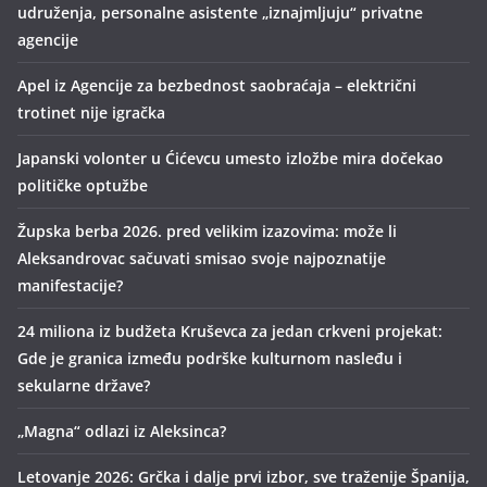
udruženja, personalne asistente „iznajmljuju“ privatne
agencije
Apel iz Agencije za bezbednost saobraćaja – električni
trotinet nije igračka
Japanski volonter u Ćićevcu umesto izložbe mira dočekao
političke optužbe
Župska berba 2026. pred velikim izazovima: može li
Aleksandrovac sačuvati smisao svoje najpoznatije
manifestacije?
24 miliona iz budžeta Kruševca za jedan crkveni projekat:
Gde je granica između podrške kulturnom nasleđu i
sekularne države?
„Magna“ odlazi iz Aleksinca?
Letovanje 2026: Grčka i dalje prvi izbor, sve traženije Španija,