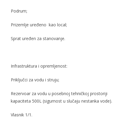
Podrum;
Prizemlje uređeno kao local;
Sprat uređen za stanovanje.
Infrastruktura i opremljenost:
Priključci za vodu i struju;
Rezervoar za vodu u posebnoj tehničkoj prostoriji
kapaciteta 500L (sigurnost u slučaju nestanka vode).
Vlasnik 1/1.