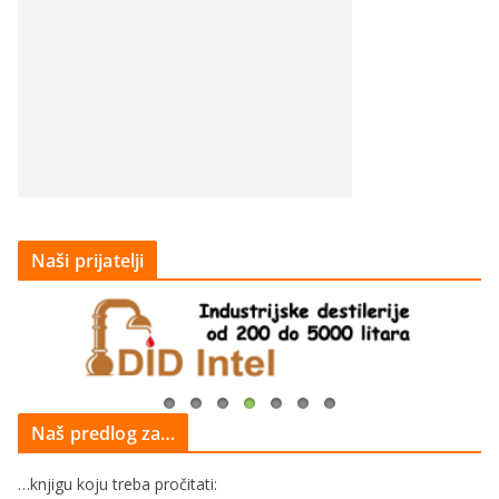
Naši prijatelji
Naš predlog za…
…knjigu koju treba pročitati: