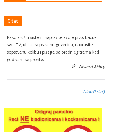
Citat
Kako srušiti sistem: napravite svoje pivo; bacite
svoj TV; ubijte sopstvenu govedinu; napravite
sopstvenu kolibu i pišajte sa prednjeg trema kad
god vam se prohte.
Edward Abbey
… (sledeći citat)