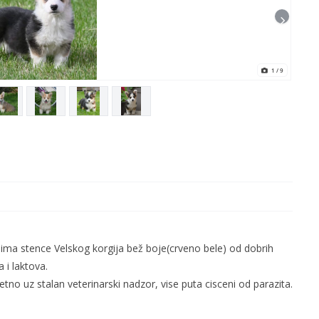
1
/ 9
 ima stence
Velskog
korgija bež boje(crveno bele) od dobrih
 i laktova.
tetno uz
stalan
veterinarski nadzor, vise puta
cisceni
od parazita.