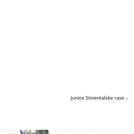
Junice Simentalske rase
→