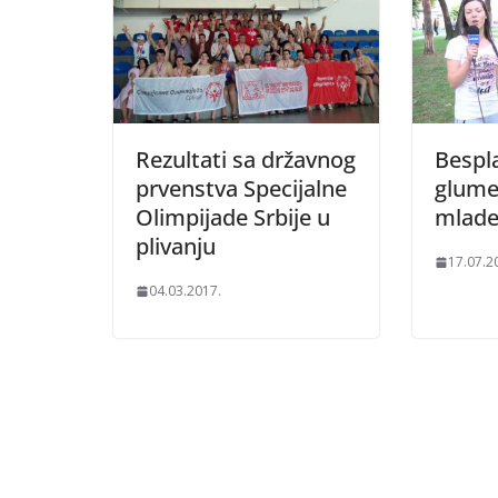
Rezultati sa državnog
Bespl
prvenstva Specijalne
glume
Olimpijade Srbije u
mlad
plivanju
17.07.2
04.03.2017.