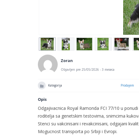
Zoran
Objavljen pre 25/05/2026 - 3 meseca
Kategorija
Prodajem
Opis
Odgajivacnica Royal Ramonda FCI 77/10 u ponudi
roditelja sa genetskim testovima, snimcima kukova
Stenci su
vakcinisani
i revakcinisani
,
odgajani
kvali
Mogucnost transporta po Srbiji i Evropi.