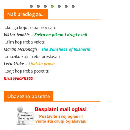
Naš predlog za…
…knjigu koju treba pročitati:
Viktor Ivančić
–
Zašto ne pišem i drugi eseji
…film koji treba videti:
Martin McDonagh
–
The Banshees of Inisherin
…muziku koju treba preslušati:
Letu štuke
–
Ljudska prava
…sajt koji treba posetiti:
KruševacPRESS
Obavezno posetite