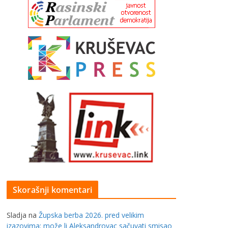
Skorašnji komentari
Sladja
na
Župska berba 2026. pred velikim
izazovima: može li Aleksandrovac sačuvati smisao