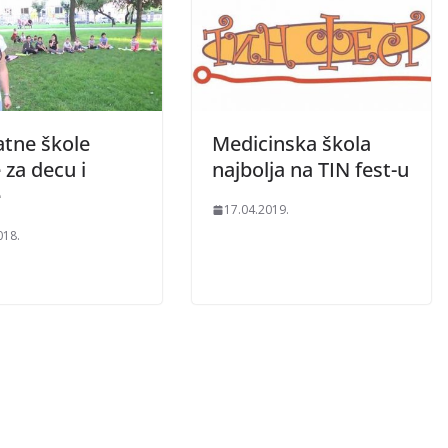
atne škole
Medicinska škola
 za decu i
najbolja na TIN fest-u
e
17.04.2019.
018.