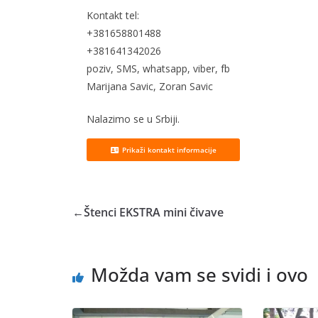
Kontakt tel:
+381658801488
+381641342026
poziv, SMS, whatsapp, viber, fb
Marijana Savic, Zoran Savic
Nalazimo se u Srbiji.
Prikaži kontakt informacije
←
Štenci EKSTRA mini čivave
Možda vam se svidi i ovo