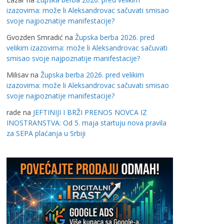
izazovima: može li Aleksandrovac sačuvati smisao
svoje najpoznatije manifestacije?
Gvozden Smradić
na
Župska berba 2026. pred
velikim izazovima: može li Aleksandrovac sačuvati
smisao svoje najpoznatije manifestacije?
Milisav
na
Župska berba 2026. pred velikim
izazovima: može li Aleksandrovac sačuvati smisao
svoje najpoznatije manifestacije?
rade
na
JEFTINIJI I BRŽI PRENOS NOVCA IZ
INOSTRANSTVA: Od 5. maja startuju nova pravila
za SEPA plaćanja u Srbiji