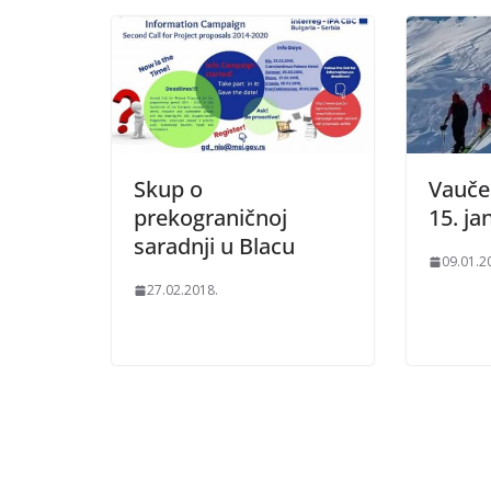
Skup o
Vauče
prekograničnoj
15. ja
saradnji u Blacu
09.01.2
27.02.2018.