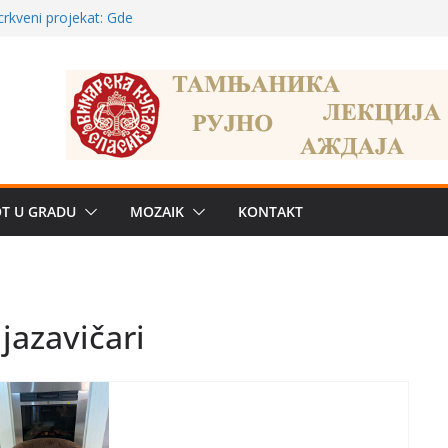
a: može li
poznatije
crkveni projekat: Gde
leđu i sekularne
ve traženije Španija,
žbe mira dočekao
OT U GRADU
MOZAIK
KONTAKT
 jazavičari