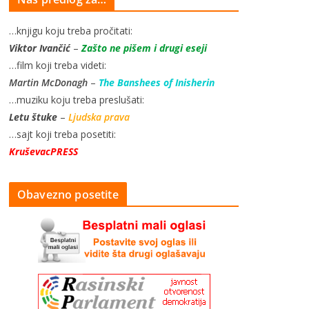
…knjigu koju treba pročitati:
Viktor Ivančić
–
Zašto ne pišem i drugi eseji
…film koji treba videti:
Martin McDonagh
–
The Banshees of Inisherin
…muziku koju treba preslušati:
Letu štuke
–
Ljudska prava
…sajt koji treba posetiti:
KruševacPRESS
Obavezno posetite