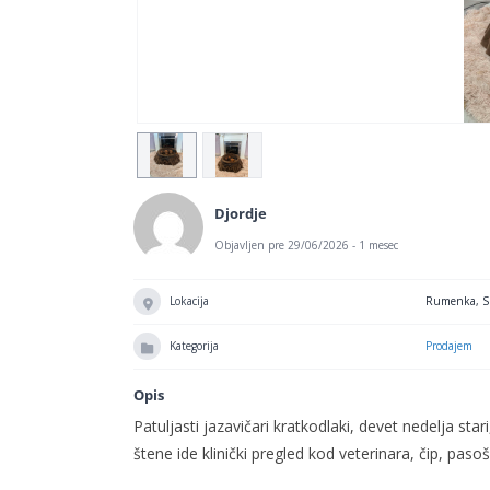
Djordje
Objavljen pre 29/06/2026 - 1 mesec
Lokacija
Rumenka, Sr
Kategorija
Prodajem
Opis
Patuljasti jazavičari kratkodlaki, devet nedelja star
štene ide klinički pregled kod veterinara, čip, pas