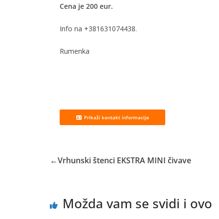
Cena je 200 eur.
Info na +381631074438.
Rumenka
Prikaži kontakt informacije
←
Vrhunski štenci EKSTRA MINI čivave
Možda vam se svidi i ovo