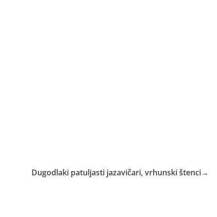
Dugodlaki patuljasti jazavičari, vrhunski štenci
→