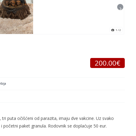
1
/ 2
200.00€
bija
i, tri puta očišćeni od parazita, imaju dve vakcine. Uz svako
oš i početni paket granula. Rodovnik se doplaćuje 50 eur.