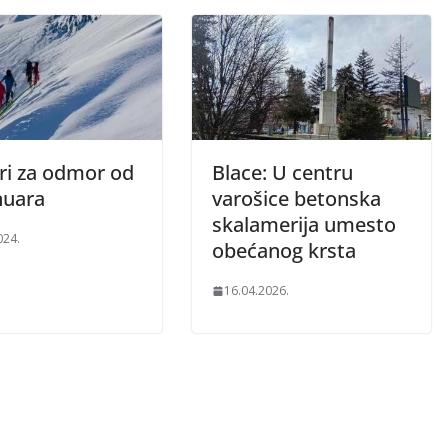
ri za odmor od
Blace: U centru
nuara
varošice betonska
skalamerija umesto
024.
obećanog krsta
16.04.2026.