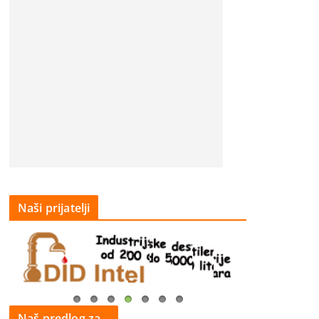
Naši prijatelji
Naš predlog za…