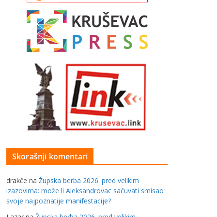
Skorašnji komentari
drakče
na
Župska berba 2026. pred velikim
izazovima: može li Aleksandrovac sačuvati smisao
svoje najpoznatije manifestacije?
Lazar
na
Župska berba 2026. pred velikim