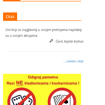
Citat
Oni koji su najglasniji u svojim pretnjama najslabiji
su u svojim akcijama.
Čarls Kejleb Kolton
… (sledeći citat)