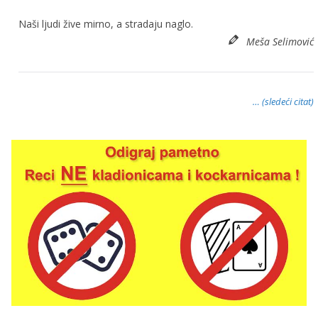
Naši ljudi žive mirno, a stradaju naglo.
Meša Selimović
… (sledeći citat)