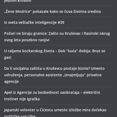
jednim krovom
„Žene Modrice“ pokazale kako se čuva životna sredina
Iz sveta veštačke inteligencije #39
Požari ne biraju granice: Zašto su Kruševac i Rasinski okrug
ovog leta posebno ranjivi
U raljama kockarskog života – Dok “kuća” dobija, Brus se
gasi
Da li socijalna zaštita u Kruševcu postaje biznis? Umesto
udruženja, personalne asistente „iznajmljuju“ privatne
agencije
Apel iz Agencije za bezbednost saobraćaja – električni
trotinet nije igračka
Japanski volonter u Ćićevcu umesto izložbe mira dočekao
političke optužbe