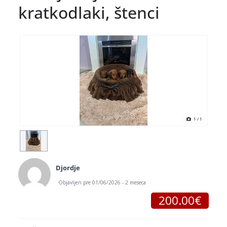
kratkodlaki, štenci
1
/ 1
Djordje
Objavljen pre 01/06/2026 - 2 meseca
200.00€