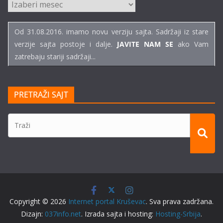
ARHIVE
TEKSTOVA
Od 31.08.2016. imamo novu verziju sajta. Sadržaji iz stare
verzije sajta postoje i dalje.
JAVITE NAM SE
ako Vam
zatrebaju stariji sadržaji...
PRETRAŽI SAJT
Copyright © 2026
Internet portal Kruševac
. Sva prava zadržana.
Dizajn:
037info.net
. Izrada sajta i hosting:
Hosting-Srbija
.