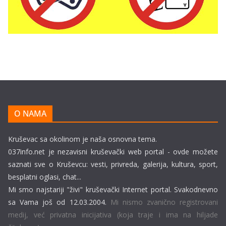
O NAMA
Kruševac sa okolinom je naša osnovna tema.
037info.net je nezavisni kruševački web portal - ovde možete
saznati sve o Kruševcu: vesti, privreda, galerija, kultura, sport,
besplatni oglasi, chat...
Mi smo najstariji "živi" kruševački Internet portal. Svakodnevno
sa Vama još od 12.03.2004.
Mi nismo zvanično registrovani
medij, već privatna inicijativa (koja traje i ima na hiljade