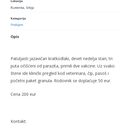
Lokacija
Rumenka, Srbija
Kategorija
Prodajem
Opis
Patuljasti jazavičari kratkodlaki, devet nedelja stari, tri
puta očišćeni od parazita, primili dve vakcine. Uz svako
štene ide klinički pregled kod veterinara, čip, pasoš i
početni paket granula. Rodovnik se doplaćuje 50 eur.
Cena 200 eur
Kontakt: