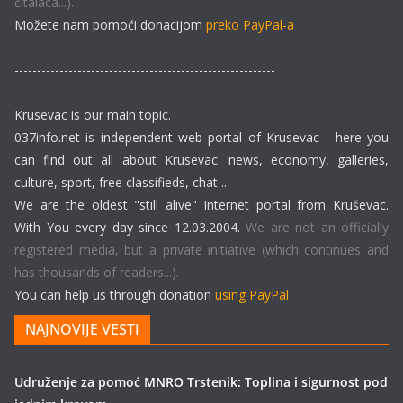
čitalaca...).
Možete nam pomoći donacijom
preko PayPal-a
----------------------------------------------------------
Krusevac is our main topic.
037info.net is independent web portal of Krusevac - here you
can find out all about Krusevac: news, economy, galleries,
culture, sport, free classifieds, chat ...
We are the oldest "still alive" Internet portal from Kruševac.
With You every day since 12.03.2004.
We are not an officially
registered media, but a private initiative (which continues and
has thousands of readers...).
You can help us through donation
using PayPal
NAJNOVIJE VESTI
Udruženje za pomoć MNRO Trstenik: Toplina i sigurnost pod