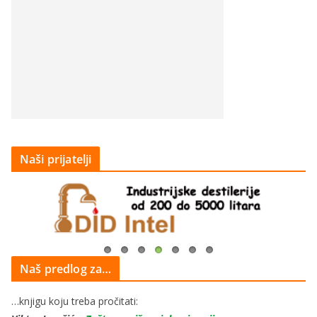
Naši prijatelji
Naš predlog za…
…knjigu koju treba pročitati: