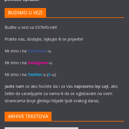
BUDIMO U VEZI
Budite u vezi sa 037info.net!
Pratite nas, dodajte, lajkujte ili se prijavite!
Mi smo i na
Facebook
-u.
Mi smo i na
Instagram
-u.
Mi smo i na
Twitter
-u (
X
-u).
Javite nam
se ako hoćete da i za Vas
napravimo lep sajt
, ako
želite da saradjujete sa nama ili da se oglašavate na ovim
stranicama (koje gledaju hiljade ljudi svakog dana).
ARHIVE TEKSTOVA