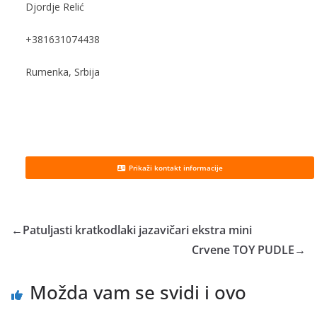
Djordje Relić
+381631074438
Rumenka, Srbija
Prikaži kontakt informacije
←
Patuljasti kratkodlaki jazavičari ekstra mini
Crvene TOY PUDLE
→
Možda vam se svidi i ovo