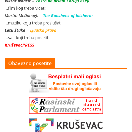
Viktor Ivančić
–
Zašto ne pišem i drugi eseji
…film koji treba videti:
Martin McDonagh
–
The Banshees of Inisherin
…muziku koju treba preslušati:
Letu štuke
–
Ljudska prava
…sajt koji treba posetiti:
KruševacPRESS
Obavezno posetite