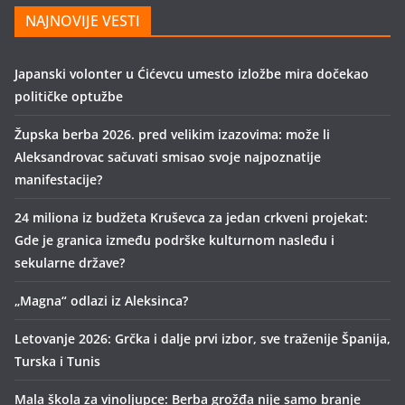
NAJNOVIJE VESTI
Japanski volonter u Ćićevcu umesto izložbe mira dočekao
političke optužbe
Župska berba 2026. pred velikim izazovima: može li
Aleksandrovac sačuvati smisao svoje najpoznatije
manifestacije?
24 miliona iz budžeta Kruševca za jedan crkveni projekat:
Gde je granica između podrške kulturnom nasleđu i
sekularne države?
„Magna“ odlazi iz Aleksinca?
Letovanje 2026: Grčka i dalje prvi izbor, sve traženije Španija,
Turska i Tunis
Mala škola za vinoljupce: Berba grožđa nije samo branje