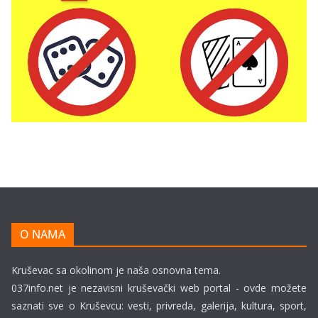
O NAMA
Kruševac sa okolinom je naša osnovna tema.
037info.net je nezavisni kruševački web portal - ovde možete
saznati sve o Kruševcu: vesti, privreda, galerija, kultura, sport,