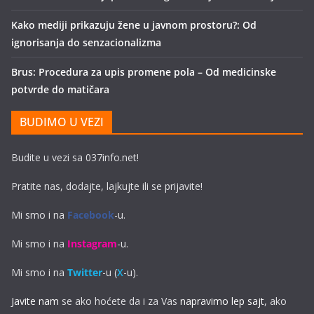
Kako mediji prikazuju žene u javnom prostoru?: Od
ignorisanja do senzacionalizma
Brus: Procedura za upis promene pola – Od medicinske
potvrde do matičara
BUDIMO U VEZI
Budite u vezi sa 037info.net!
Pratite nas, dodajte, lajkujte ili se prijavite!
Mi smo i na
Facebook
-u.
Mi smo i na
Instagram
-u.
Mi smo i na
Twitter
-u (
X
-u).
Javite nam
se ako hoćete da i za Vas
napravimo lep sajt
, ako