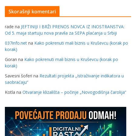
Skorašnji komentari
rade
na
JEFTINIJI I BRŽI PRENOS NOVCA IZ INOSTRANSTVA:
Od 5. maja startuju nova pravila za SEPA plaćanja u Srbiji
037info.net
na
Kako pokrenuti mali biznis u Kruševcu (korak po
korak)
Goran
na
Kako pokrenuti mali biznis u Kruševcu (korak po
korak)
Savesni šoferi
na
Rezultati projekta „Istraživanje indikatora u
saobraćaju“
Kotla
na
Otvaranje klizališta – počinje „Novogodišnja čarolija“