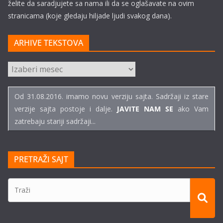
želite da saradjujete sa nama ili da se oglašavate na ovim
stranicama (koje gledaju hiljade ljudi svakog dana).
ARHIVE TEKSTOVA
ARHIVE
TEKSTOVA
Od 31.08.2016. imamo novu verziju sajta. Sadržaji iz stare
verzije sajta postoje i dalje.
JAVITE NAM SE
ako Vam
zatrebaju stariji sadržaji...
PRETRAŽI SAJT