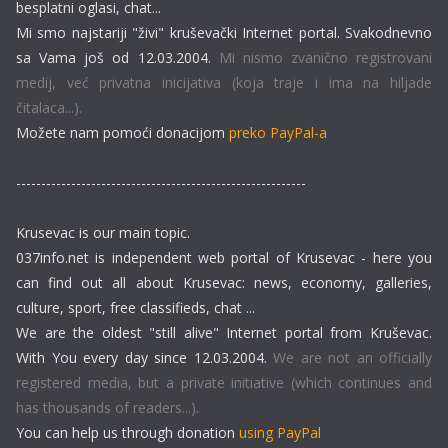
besplatni oglasi, chat...
Mi smo najstariji "živi" kruševački Internet portal. Svakodnevno
sa Vama još od 12.03.2004.
Mi nismo zvanično registrovani
medij, već privatna inicijativa (koja traje i ima na hiljade
čitalaca...).
Možete nam pomoći donacijom
preko PayPal-a
----------------------------------------------------------
Krusevac is our main topic.
037info.net is independent web portal of Krusevac - here you
can find out all about Krusevac: news, economy, galleries,
culture, sport, free classifieds, chat ...
We are the oldest "still alive" Internet portal from Kruševac.
With You every day since 12.03.2004.
We are not an officially
registered media, but a private initiative (which continues and
has thousands of readers...).
You can help us through donation
using PayPal