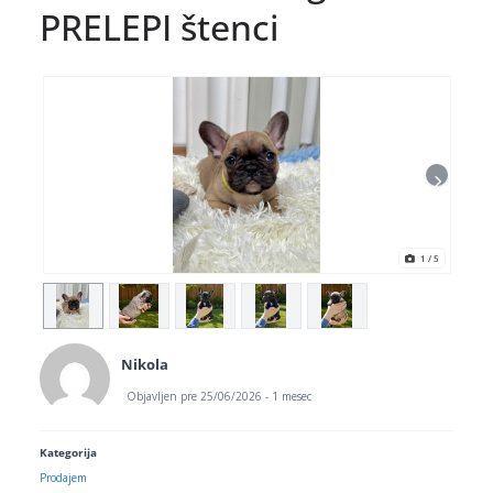
PRELEPI štenci
1
/ 5
Nikola
Objavljen pre 25/06/2026 - 1 mesec
Kategorija
Prodajem