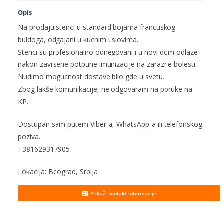
Opis
Na prodaju stenci u standard bojama francuskog
buldoga,
odgajani
u kucnim uslovima.
Stenci su profesionalno odnegovani i u novi dom odlaze
nakon zavrsene potpune imunizacije na zarazne bolesti.
Nudimo mogucnost dostave bilo gde u svetu.
Zbog lakše komunikacije, ne odgovaram na poruke na
KP.
Dostupan sam putem
Viber-a
, WhatsApp-a ili telefonskog
poziva.
+381629317905
Lokacija: Beograd, Srbija
Prikaži kontakt informacije