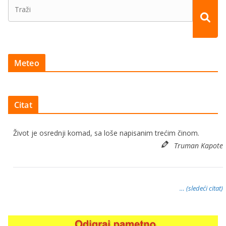
Meteo
Citat
Život je osrednji komad, sa loše napisanim trećim činom.
Truman Kapote
… (sledeći citat)