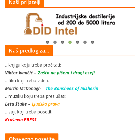
Naši prijatelji
Naš predlog za…
…knjigu koju treba pročitati:
Viktor Ivančić
–
Zašto ne pišem i drugi eseji
…film koji treba videti:
Martin McDonagh
–
The Banshees of Inisherin
…muziku koju treba preslušati:
Letu štuke
–
Ljudska prava
…sajt koji treba posetiti:
KruševacPRESS
Obavezno posetite