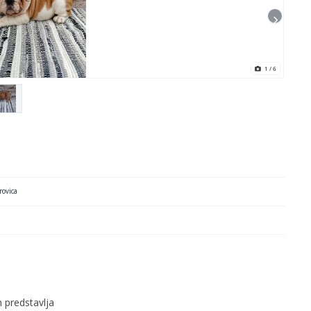
1
/ 6
rovica
 predstavlja