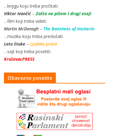
…knjigu koju treba pročitati:
Viktor Ivančić
–
Zašto ne pišem i drugi eseji
…film koji treba videti:
Martin McDonagh
–
The Banshees of Inisherin
…muziku koju treba preslušati:
Letu štuke
–
Ljudska prava
…sajt koji treba posetiti:
KruševacPRESS
Obavezno posetite