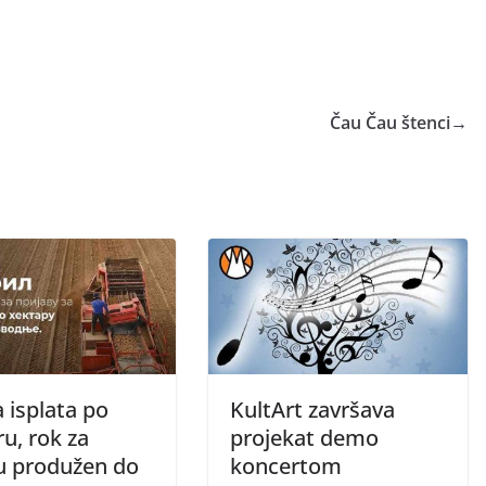
Čau Čau štenci
→
 isplata po
KultArt završava
u, rok za
projekat demo
vu produžen do
koncertom