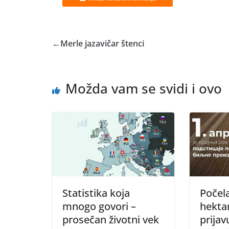
←
Merle jazavičar štenci
Možda vam se svidi i ovo
Statistika koja
Počela
mnogo govori –
hektar
prosečan životni vek
prija