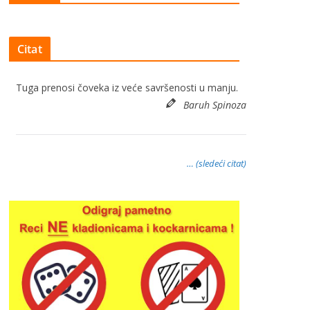
Citat
Tuga prenosi čoveka iz veće savršenosti u manju.
Baruh Spinoza
… (sledeći citat)