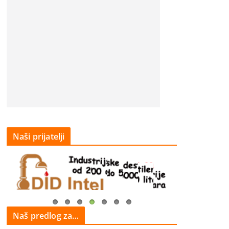
Naši prijatelji
Naš predlog za…