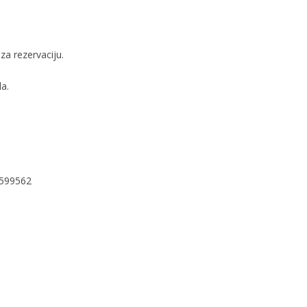
za rezervaciju.
a.
2599562