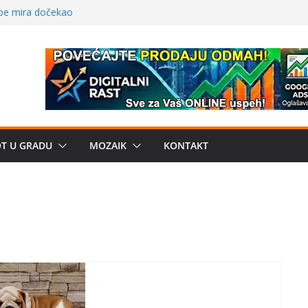
 – električni
žbe mira dočekao
a: može li
poznatije
crkveni projekat: Gde
leđu i sekularne
e biznis? Umesto
OT U GRADU
MOZAIK
KONTAKT
uju“ privatne