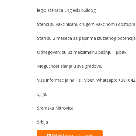
leglo štenaca Engleski bulldog.
Štenci su vakcinisani, drugom vakcinom i dostupni 
Stari su 2 meseca sa papirima izuzetnog potencijal
Odnegovani su uz maksimalnu pažnju i ljubav.
Mogućnost slanja u sve gradove.
Više informacija na Tel, Viber, Whatsapp: +38164
Ljilja,
Sremska Mitrovica,
Srbija
Prikaži kontakt informacije