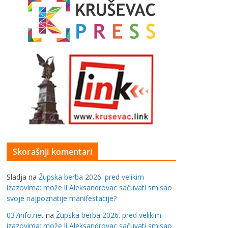
Skorašnji komentari
Sladja
na
Župska berba 2026. pred velikim
izazovima: može li Aleksandrovac sačuvati smisao
svoje najpoznatije manifestacije?
037info.net
na
Župska berba 2026. pred velikim
izazovima: može li Aleksandrovac sačuvati smisao