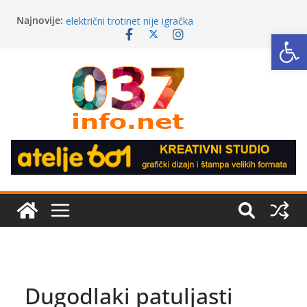
Skip
Najnovije:
Apel iz Agencije za bezbednost saobraćaja –
to
Op
električni trotinet nije igračka
content
Japanski volonter u Ćićevcu umesto izložbe mira
dočekao političke optužbe
Župska berba 2026. pred velikim izazovima: može
li Aleksandrovac sačuvati smisao svoje
najpoznatije manifestacije?
24 miliona iz budžeta Kruševca za jedan crkveni
projekat: Gde je granica između podrške
kulturnom nasleđu i sekularne države?
Da li socijalna zaštita u Kruševcu postaje biznis?
Umesto udruženja, personalne asistente
„iznajmljuju“ privatne agencije
Dugodlaki patuljasti