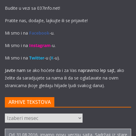
Budite u vezi sa 037info.net!
Pratite nas, dodajte, lajkujte ili se prijavite!
Mi smo i na
Facebook
-u.
Mi smo i na
Instagram
-u.
Mi smo i na
Twitter
-u (
X
-u).
Javite nam
se ako hoćete da i za Vas
napravimo lep sajt
, ako
želite da saradjujete sa nama ili da se oglašavate na ovim
stranicama (koje gledaju hiljade ljudi svakog dana).
ARHIVE TEKSTOVA
ARHIVE
TEKSTOVA
Od 31.08.2016. imamo novu verziju sajta. Sadržaji iz stare