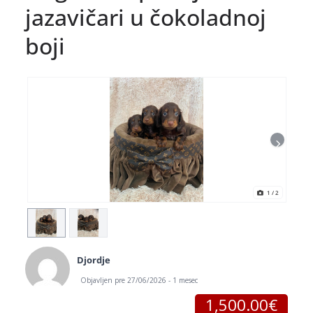
jazavičari u čokoladnoj
boji
1
/ 2
Djordje
Objavljen pre 27/06/2026 - 1 mesec
1,500.00€