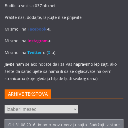
Budite u vezi sa 037info.net!
Pratite nas, dodajte, lajkujte ili se prijavite!
Mi smo i na
Facebook
-u.
Mi smo i na
Instagram
-u.
Mi smo i na
Twitter
-u (
X
-u).
Javite nam
se ako hoćete da i za Vas
napravimo lep sajt
, ako
želite da saradjujete sa nama ili da se oglašavate na ovim
stranicama (koje gledaju hiljade ljudi svakog dana).
ARHIVE TEKSTOVA
ARHIVE
TEKSTOVA
Od 31.08.2016. imamo novu verziju sajta. Sadržaji iz stare