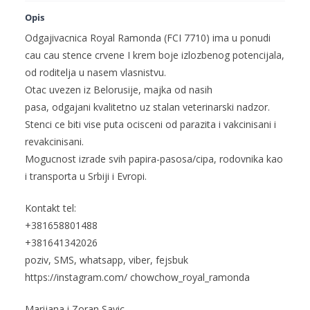
Opis
Odgajivacnica Royal Ramonda (FCI 7710) ima u ponudi
cau cau
stence
crvene I krem
boje
izlozbenog
potencijala,
od roditelja u nasem vlasnistvu.
Otac uvezen iz Belorusije, majka od nasih
pasa,
odgajani
kvalitetno uz
stalan
veterinarski nadzor.
Stenci ce biti vise puta ocisceni od parazita i vakcinisani i
revakcinisani.
Mogucnost izrade svih papira-pasosa/cipa, rodovnika kao
i transporta u Srbiji i Evropi.
Kontakt tel:
+381658801488
+381641342026
poziv, SMS, whatsapp, viber, fejsbuk
https://instagram.com/ chowchow_royal_ramonda
Marijana i Zoran Savic