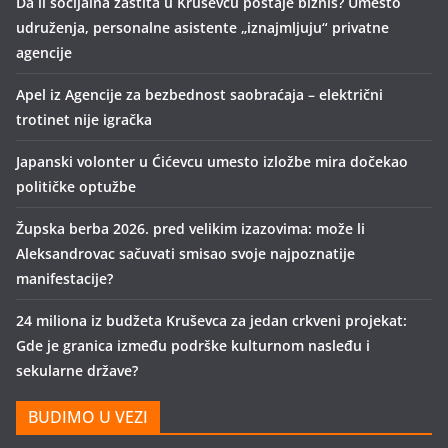
Da li socijalna zaštita u Kruševcu postaje biznis? Umesto
udruženja, personalne asistente „iznajmljuju“ privatne
agencije
Apel iz Agencije za bezbednost saobraćaja – električni
trotinet nije igračka
Japanski volonter u Ćićevcu umesto izložbe mira dočekao
političke optužbe
Župska berba 2026. pred velikim izazovima: može li
Aleksandrovac sačuvati smisao svoje najpoznatije
manifestacije?
24 miliona iz budžeta Kruševca za jedan crkveni projekat:
Gde je granica između podrške kulturnom nasleđu i
sekularne države?
BUDIMO U VEZI