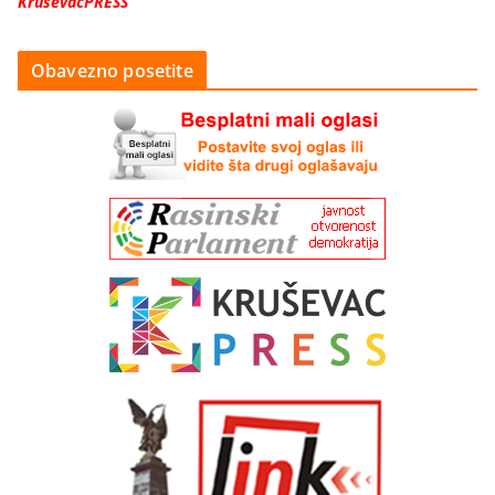
KruševacPRESS
Obavezno posetite