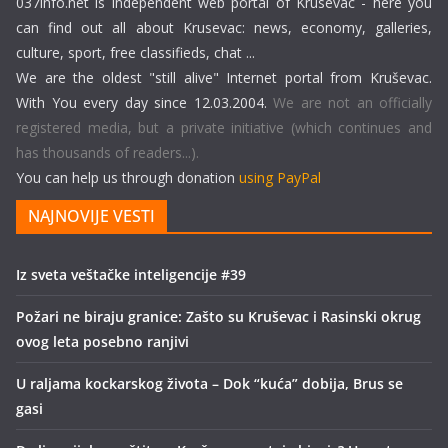
037info.net is independent web portal of Krusevac - here you
can find out all about Krusevac: news, economy, galleries,
culture, sport, free classifieds, chat ...
We are the oldest "still alive" Internet portal from Kruševac.
With You every day since 12.03.2004.
We are not an officially
registered media, but a private initiative (which continues and
has thousands of readers...).
You can help us through donation
using PayPal
NAJNOVIJE VESTI
Iz sveta veštačke inteligencije #39
Požari ne biraju granice: Zašto su Kruševac i Rasinski okrug
ovog leta posebno ranjivi
U raljama kockarskog života – Dok “kuća” dobija, Brus se
gasi