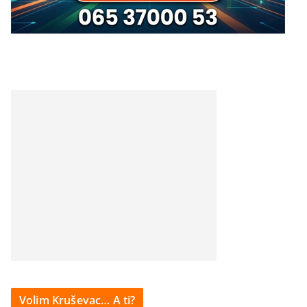
Volim Kruševac… A ti?