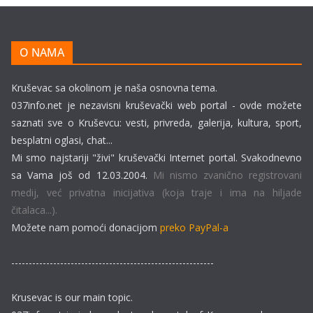
O NAMA
Kruševac sa okolinom je naša osnovna tema.
037info.net je nezavisni kruševački web portal - ovde možete
saznati sve o Kruševcu: vesti, privreda, galerija, kultura, sport,
besplatni oglasi, chat...
Mi smo najstariji "živi" kruševački Internet portal. Svakodnevno
sa Vama još od 12.03.2004.
Mi nismo zvanično registrovani
medij, već privatna inicijativa (koja traje i ima na hiljade
čitalaca...).
Možete nam pomoći donacijom
preko PayPal-a
----------------------------------------------------------
Krusevac is our main topic.