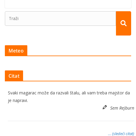
Meteo
Citat
Svaki magarac može da razvali štalu, ali vam treba majstor da
je napravi.
Sem Rejburn
… (sledeći citat)