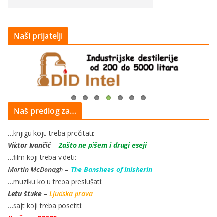
Naši prijatelji
Naš predlog za…
…knjigu koju treba pročitati:
Viktor Ivančić
–
Zašto ne pišem i drugi eseji
…film koji treba videti:
Martin McDonagh
–
The Banshees of Inisherin
…muziku koju treba preslušati:
Letu štuke
–
Ljudska prava
…sajt koji treba posetiti: