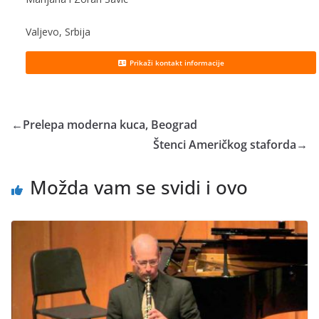
Valjevo, Srbija
Prikaži kontakt informacije
←
Prelepa moderna kuca, Beograd
Štenci Američkog staforda
→
Možda vam se svidi i ovo