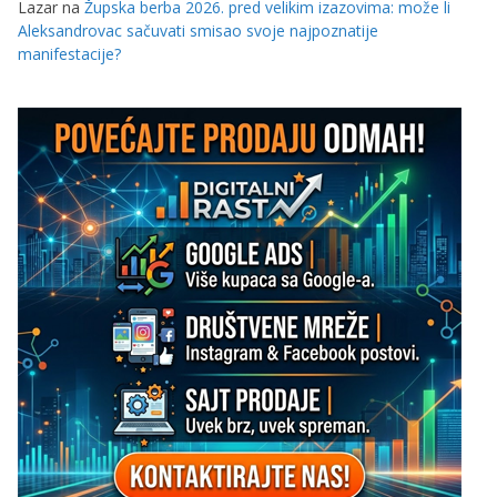
Lazar
na
Župska berba 2026. pred velikim izazovima: može li
Aleksandrovac sačuvati smisao svoje najpoznatije
manifestacije?