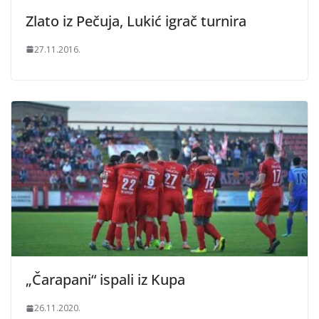
Zlato iz Pečuja, Lukić igrač turnira
27.11.2016.
„Čarapani“ ispali iz Kupa
26.11.2020.