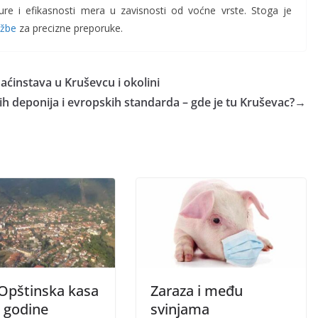
ure i efikasnosti mera u zavisnosti od voćne vrste. Stoga je
užbe
za precizne preporuke.
aćinstava u Kruševcu i okolini
jih deponija i evropskih standarda – gde je tu Kruševac?
→
 Opštinska kasa
Zaraza i među
i godine
svinjama