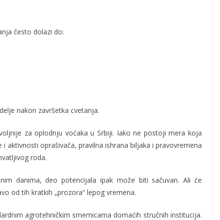
ja često dolazi do:
elje nakon završetka cvetanja.
ljnije za oplodnju voćaka u Srbiji. Iako ne postoji mera koja
i aktivnosti oprašivača, pravilna ishrana biljaka i pravovremena
hvatljivog roda.
ednim danima, deo potencijala ipak može biti sačuvan. Ali će
vo od tih kratkih „prozora“ lepog vremena.
ardnim agrotehničkim smernicama domaćih stručnih institucija.