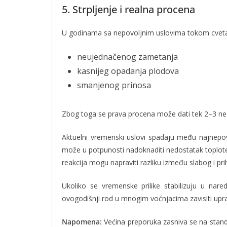
5. Strpljenje i realna procena
U godinama sa nepovoljnim uslovima tokom cvetan
neujednačenog zametanja
kasnijeg opadanja plodova
smanjenog prinosa
Zbog toga se prava procena može dati tek 2–3 ned
Aktuelni vremenski uslovi spadaju među najnepovo
može u potpunosti nadoknaditi nedostatak toplote 
reakcija mogu napraviti razliku između slabog i pri
Ukoliko se vremenske prilike stabilizuju u nar
ovogodišnji rod u mnogim voćnjacima zavisiti upra
Napomena:
Većina preporuka zasniva se na stand