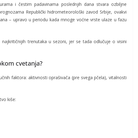
urama i čestim padavinama poslednjih dana stvara ozbiljne
a prognozama
Republički hidrometeorološki zavod Srbije
, ovakvi
 dana – upravo u periodu kada mnoge voćne vrste ulaze u fazu
jkritičnijih trenutaka u sezoni, jer se tada odlučuje o visini
tokom cvetanja?
čnih faktora: aktivnosti oprašivača (pre svega pčela), vitalnosti
vo kiše: