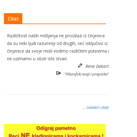
Citat
Različitost naših mišljenja ne proizilazi iz činjenice
da su neki ljudi razumniji od drugih, već isključivo iz
činjenice da svoje misli vodimo različitim putevima i
ne uzimamo u obzir iste stvari.
Rene Dekart
"Filozofski eseji i prepiska"
… (sledeći citat)