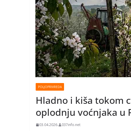
POLJOPRIVREDA
Hladno i kiša tokom cv
oplodnju voćnjaka u
03.04.2026.
037info.net