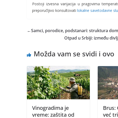
Postoji izvesna varijacija u pragovima temperat
preporučljivo konsultovati
lokalne savetodavne sl
←
Samci, porodice, podstanari: struktura dom
Otpad u Srbiji: između divl
Možda vam se svidi i ovo
Vinogradima je
Brus:
vreme: zaštita od
već tr