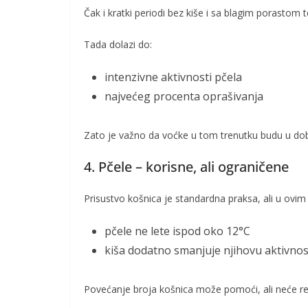
Čak i kratki periodi bez kiše i sa blagim porastom
Tada dolazi do:
intenzivne aktivnosti pčela
najvećeg procenta oprašivanja
Zato je važno da voćke u tom trenutku budu u do
4. Pčele – korisne, ali ograničene
Prisustvo košnica je standardna praksa, ali u ovi
pčele ne lete ispod oko 12°C
kiša dodatno smanjuje njihovu aktivnos
Povećanje broja košnica može pomoći, ali neće re