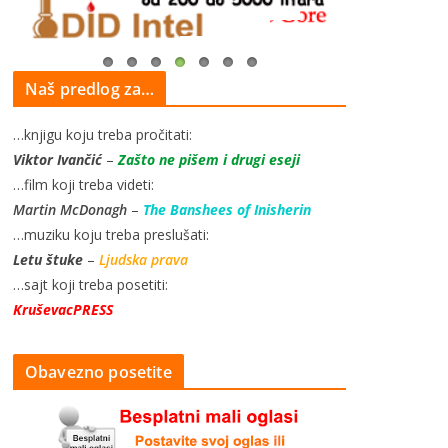
Naš predlog za…
…knjigu koju treba pročitati:
Viktor Ivančić
–
Zašto ne pišem i drugi eseji
…film koji treba videti:
Martin McDonagh
–
The Banshees of Inisherin
…muziku koju treba preslušati:
Letu štuke
–
Ljudska prava
…sajt koji treba posetiti:
KruševacPRESS
Obavezno posetite