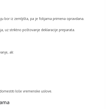
ju bor iz zemljišta, pa je folijarna primena opravdana.
a, uz striktno poštovanje deklaracije preparata.
nje, ali:
domestiti loše vremenske uslove.
inama