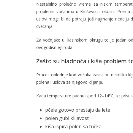
Nestabilno prolećno vreme sa niskim temperat
probleme voćarima u Kruševcu i okolini. Prem
uslovi mogli bi da potraju još najmanje nedelju
cvetanja.
Za voćnjake u Rasinskom okrugu to je jedan od na
ovogodišnjeg roda.
Zašto su hladnoća i kiša problem 
Proces oplodnje kod voćaka zavisi od nekoliko klju
polena i uslova za njegovo klijanje.
Kada temperature padnu ispod 12–14°C, uz prisust
pčele gotovo prestaju da lete
polen gubi klijavost
kiša ispira polen sa tučka