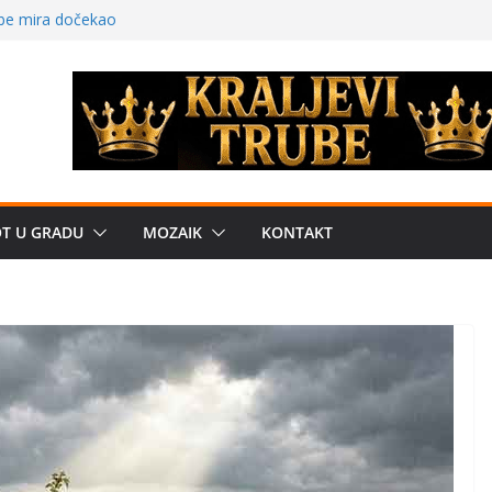
 – električni
žbe mira dočekao
a: može li
poznatije
crkveni projekat: Gde
leđu i sekularne
e biznis? Umesto
OT U GRADU
MOZAIK
KONTAKT
uju“ privatne