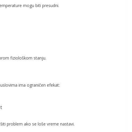
 temperature mogu biti presudni.
brom fiziološkom stanju.
m uslovima ima ograničen efekat:
t
šiti problem ako se loše vreme nastavi.