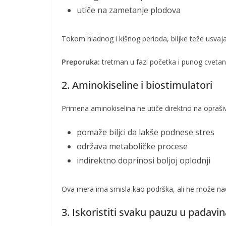
utiče na zametanje plodova
Tokom hladnog i kišnog perioda, biljke teže usvaja
Preporuka:
tretman u fazi početka i punog cvetanj
2. Aminokiseline i biostimulatori
Primena aminokiselina ne utiče direktno na oprašiva
pomaže biljci da lakše podnese stres
održava metaboličke procese
indirektno doprinosi boljoj oplodnji
Ova mera ima smisla kao podrška, ali ne može na
3. Iskoristiti svaku pauzu u padav