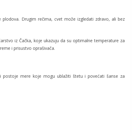
e plodova. Drugim rečima, cvet može izgledati zdravo, ali bez
ćarstvo iz Čačka
, koje ukazuju da su optimalne temperature za
reme i prisustvo oprašivača.
 postoje mere koje mogu ublažiti štetu i povećati šanse za