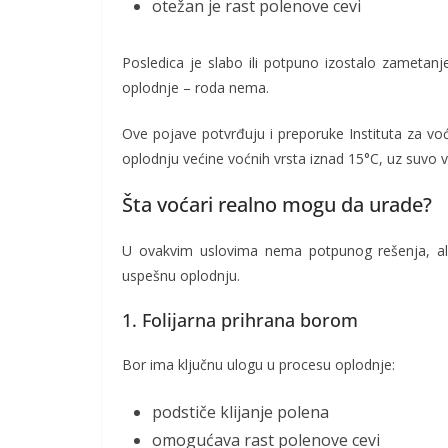
otežan je rast polenove cevi
Posledica je slabo ili potpuno izostalo zametanj
oplodnje – roda nema.
Ove pojave potvrđuju i preporuke
Instituta za vo
oplodnju većine voćnih vrsta iznad 15°C, uz suvo v
Šta voćari realno mogu da urade?
U ovakvim uslovima nema potpunog rešenja, ali
uspešnu oplodnju.
1. Folijarna prihrana borom
Bor ima ključnu ulogu u procesu oplodnje:
podstiče klijanje polena
omogućava rast polenove cevi