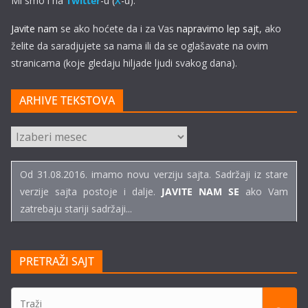
Mi smo i na
Twitter
-u (
X
-u).
Javite nam
se ako hoćete da i za Vas
napravimo lep sajt
, ako
želite da saradjujete sa nama ili da se oglašavate na ovim
stranicama (koje gledaju hiljade ljudi svakog dana).
ARHIVE TEKSTOVA
ARHIVE
TEKSTOVA
Od 31.08.2016. imamo novu verziju sajta. Sadržaji iz stare
verzije sajta postoje i dalje.
JAVITE NAM SE
ako Vam
zatrebaju stariji sadržaji...
PRETRAŽI SAJT