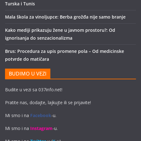
Turska i Tunis
Mala škola za vinoljupce: Berba grožđa nije samo branje
Kako mediji prikazuju žene u javnom prostoru?: Od
ignorisanja do senzacionalizma
Brus: Procedura za upis promene pola – Od medicinske
potvrde do matičara
BUDIMO U VEZI
Budite u vezi sa 037info.net!
Pratite nas, dodajte, lajkujte ili se prijavite!
Mi smo i na
Facebook
-u.
Mi smo i na
Instagram
-u.