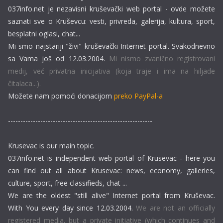
037info.net je nezavisni kruševački web portal - ovde možete
saznati sve o Kruševcu: vesti, privreda, galerija, kultura, sport,
besplatni oglasi, chat...
Mi smo najstariji "živi" kruševački Internet portal. Svakodnevno
sa Vama još od 12.03.2004.
Mi nismo zvanično registrovani
medij, već privatna inicijativa (koja traje i ima na hiljade
čitalaca...).
Možete nam pomoći donacijom
preko PayPal-a
----------------------------------------------------------
Krusevac is our main topic.
037info.net is independent web portal of Krusevac - here you
can find out all about Krusevac: news, economy, galleries,
culture, sport, free classifieds, chat ...
We are the oldest "still alive" Internet portal from Kruševac.
With You every day since 12.03.2004.
We are not an officially
registered media, but a private initiative (which continues and