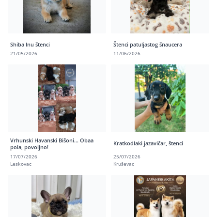
Shiba Inu štenci
Štenci patuljastog šnaucera
21/05/2026
11/06/2026
Vrhunski Havanski Bišoni… Obaa
Kratkodlaki jazavičar, štenci
pola, povoljno!
17/07/2026
25/07/2026
Leskovac
Kruševac