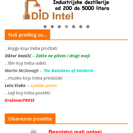
Naš predlog za…
…knjigu koju treba pročitati:
Viktor Ivančić
–
Zašto ne pišem i drugi eseji
…film koji treba videti:
Martin McDonagh
–
The Banshees of Inisherin
…muziku koju treba preslušati:
Letu štuke
–
Ljudska prava
…sajt koji treba posetiti:
KruševacPRESS
Obavezno posetite