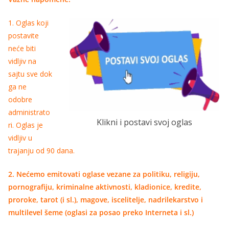
1. Oglas koji
postavite
neće biti
vidljiv na
sajtu sve dok
ga ne
odobre
administrato
Klikni i postavi svoj oglas
ri. Oglas je
vidljiv u
trajanju od 90 dana.
2. Nećemo emitovati oglase vezane za politiku, religiju,
pornografiju, kriminalne aktivnosti, kladionice, kredite,
proroke, tarot (i sl.), magove, iscelitelje, nadrilekarstvo i
multilevel šeme (oglasi za posao preko Interneta i sl.)