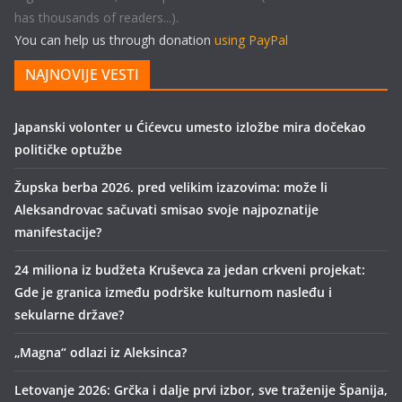
has thousands of readers...).
You can help us through donation
using PayPal
NAJNOVIJE VESTI
Japanski volonter u Ćićevcu umesto izložbe mira dočekao
političke optužbe
Župska berba 2026. pred velikim izazovima: može li
Aleksandrovac sačuvati smisao svoje najpoznatije
manifestacije?
24 miliona iz budžeta Kruševca za jedan crkveni projekat:
Gde je granica između podrške kulturnom nasleđu i
sekularne države?
„Magna“ odlazi iz Aleksinca?
Letovanje 2026: Grčka i dalje prvi izbor, sve traženije Španija,