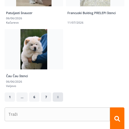
Patuljasti šnaucer
Francuski Buldog PRELEPI štenci
06/06/2026
Kačarevo
11/07/2026
Čau Čau štenci
06/06/2026
Valjevo
1
…
6
7
8