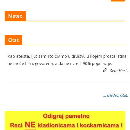
Meteo
Citat
Kao ateista, ljut sam što živimo u društvu u kojem prosta istina
ne može biti izgovorena, a da ne uvredi 90% populacije.
Sem Heris
… (sledeći citat)