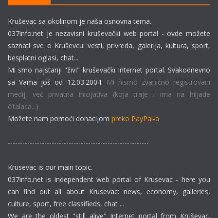
Kruševac sa okolinom je naša osnovna tema.
037info.net je nezavisni kruševački web portal - ovde možete
saznati sve o Kruševcu: vesti, privreda, galerija, kultura, sport,
besplatni oglasi, chat...
Mi smo najstariji "živi" kruševački Internet portal. Svakodnevno
sa Vama još od 12.03.2004.
Mi nismo zvanično registrovani
medij, već privatna inicijativa (koja traje i ima na hiljade
čitalaca...).
Možete nam pomoći donacijom
preko PayPal-a
----------------------------------------------------------
Krusevac is our main topic.
037info.net is independent web portal of Krusevac - here you
can find out all about Krusevac: news, economy, galleries,
culture, sport, free classifieds, chat ...
We are the oldest "still alive" Internet portal from Kruševac.