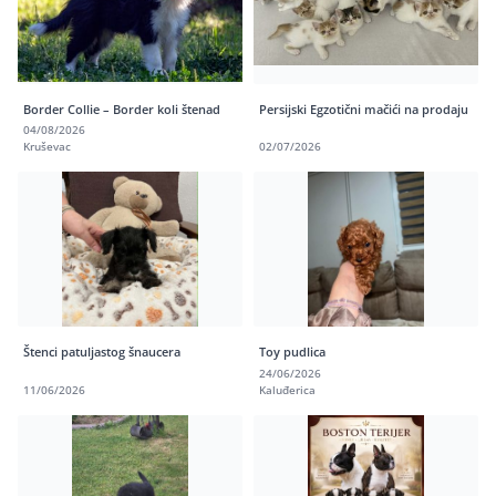
Border Collie – Border koli štenad
Persijski Egzotični mačići na prodaju
04/08/2026
Kruševac
02/07/2026
Štenci patuljastog šnaucera
Toy pudlica
24/06/2026
11/06/2026
Kaluđerica