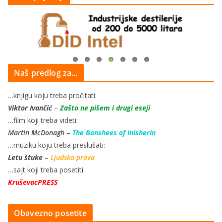
Naš predlog za…
…knjigu koju treba pročitati:
Viktor Ivančić
–
Zašto ne pišem i drugi eseji
…film koji treba videti:
Martin McDonagh
–
The Banshees of Inisherin
…muziku koju treba preslušati:
Letu štuke
–
Ljudska prava
…sajt koji treba posetiti:
KruševacPRESS
Obavezno posetite