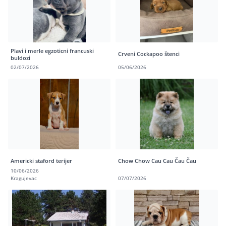
Plavi i merle egzoticni francuski
Crveni Cockapoo štenci
buldozi
02/07/2026
05/06/2026
Americki staford terijer
Chow Chow Cau Cau Čau Čau
10/06/2026
Kragujevac
07/07/2026