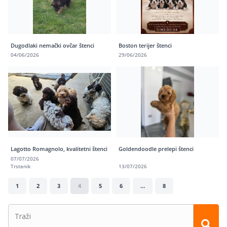
Dugodlaki nemački ovčar štenci
Boston terijer štenci
04/06/2026
29/06/2026
Lagotto Romagnolo, kvalitetni štenci
Goldendoodle prelepi štenci
07/07/2026
Trstenik
13/07/2026
1
2
3
4
5
6
…
8