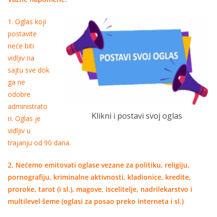
1. Oglas koji
postavite
neće biti
vidljiv na
sajtu sve dok
ga ne
odobre
administrato
Klikni i postavi svoj oglas
ri. Oglas je
vidljiv u
trajanju od 90 dana.
2. Nećemo emitovati oglase vezane za politiku, religiju,
pornografiju, kriminalne aktivnosti, kladionice, kredite,
proroke, tarot (i sl.), magove, iscelitelje, nadrilekarstvo i
multilevel šeme (oglasi za posao preko Interneta i sl.)