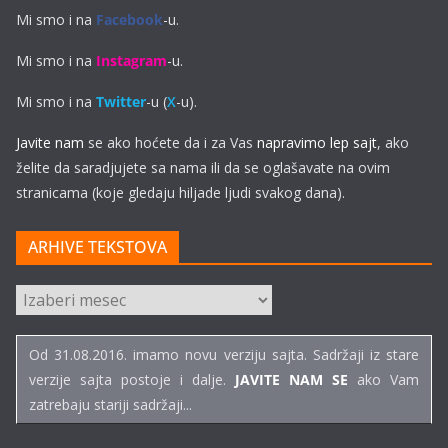
Mi smo i na
Facebook
-u.
Mi smo i na
Instagram
-u.
Mi smo i na
Twitter
-u (
X
-u).
Javite nam
se ako hoćete da i za Vas
napravimo lep sajt
, ako
želite da saradjujete sa nama ili da se oglašavate na ovim
stranicama (koje gledaju hiljade ljudi svakog dana).
ARHIVE TEKSTOVA
ARHIVE
TEKSTOVA
Od 31.08.2016. imamo novu verziju sajta. Sadržaji iz stare
verzije sajta postoje i dalje.
JAVITE NAM SE
ako Vam
zatrebaju stariji sadržaji...