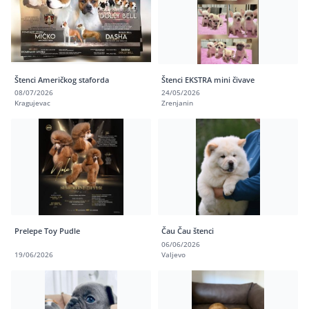
Štenci Američkog staforda
Štenci EKSTRA mini čivave
08/07/2026
24/05/2026
Kragujevac
Zrenjanin
Prelepe Toy Pudle
Čau Čau štenci
06/06/2026
19/06/2026
Valjevo