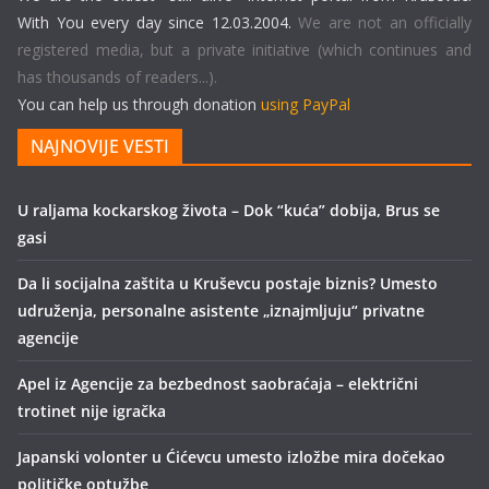
With You every day since 12.03.2004.
We are not an officially
registered media, but a private initiative (which continues and
has thousands of readers...).
You can help us through donation
using PayPal
NAJNOVIJE VESTI
U raljama kockarskog života – Dok “kuća” dobija, Brus se
gasi
Da li socijalna zaštita u Kruševcu postaje biznis? Umesto
udruženja, personalne asistente „iznajmljuju“ privatne
agencije
Apel iz Agencije za bezbednost saobraćaja – električni
trotinet nije igračka
Japanski volonter u Ćićevcu umesto izložbe mira dočekao
političke optužbe