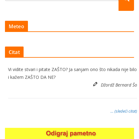
Meteo
Citat
Vi vidite stvari i pitate ZAŠTO? Ja sanjam ono što nikada nije bilo
i kažem ZAŠTO DA NE?
Džordž Bernard Šo
… (sledeći citat)