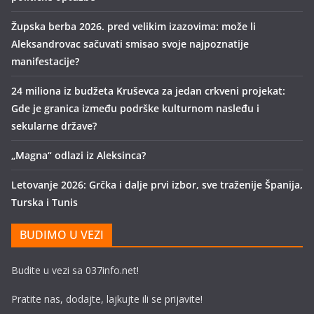
Župska berba 2026. pred velikim izazovima: može li
Aleksandrovac sačuvati smisao svoje najpoznatije
manifestacije?
24 miliona iz budžeta Kruševca za jedan crkveni projekat:
Gde je granica između podrške kulturnom nasleđu i
sekularne države?
„Magna“ odlazi iz Aleksinca?
Letovanje 2026: Grčka i dalje prvi izbor, sve traženije Španija,
Turska i Tunis
BUDIMO U VEZI
Budite u vezi sa 037info.net!
Pratite nas, dodajte, lajkujte ili se prijavite!