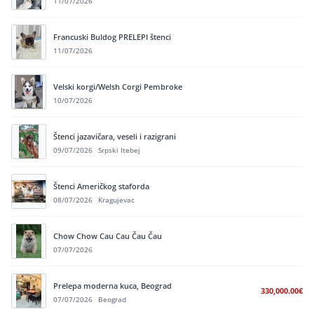
11/07/2026
Francuski Buldog PRELEPI štenci
11/07/2026
Velski korgi/Welsh Corgi Pembroke
10/07/2026
Štenci jazavičara, veseli i razigrani
09/07/2026
Srpski Itebej
Štenci Američkog staforda
08/07/2026
Kragujevac
Chow Chow Cau Cau Čau Čau
07/07/2026
Prelepa moderna kuca, Beograd
330,000.00€
07/07/2026
Beograd