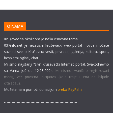
O NAMA
Kruševac sa okolinom je naša osnovna tema.
037info.net je nezavisni kruševački web portal - ovde možete
saznati sve o Kruševcu: vesti, privreda, galerija, kultura, sport,
besplatni oglasi, chat...
Mi smo najstariji "živi" kruševački Internet portal. Svakodnevno
sa Vama još od 12.03.2004.
Mi nismo zvanično registrovani
medij, već privatna inicijativa (koja traje i ima na hiljade
čitalaca...).
Možete nam pomoći donacijom
preko PayPal-a
----------------------------------------------------------