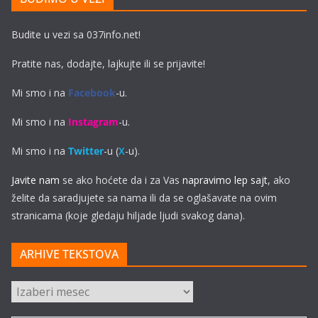
Budite u vezi sa 037info.net!
Pratite nas, dodajte, lajkujte ili se prijavite!
Mi smo i na
Facebook
-u.
Mi smo i na
Instagram
-u.
Mi smo i na
Twitter
-u (
X
-u).
Javite nam
se ako hoćete da i za Vas
napravimo lep sajt
, ako
želite da saradjujete sa nama ili da se oglašavate na ovim
stranicama (koje gledaju hiljade ljudi svakog dana).
ARHIVE TEKSTOVA
ARHIVE
TEKSTOVA