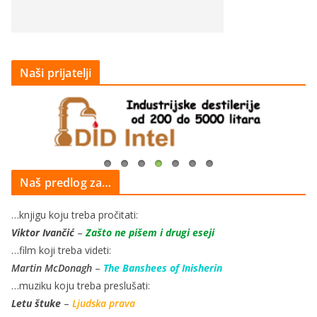
Naši prijatelji
Naš predlog za…
…knjigu koju treba pročitati:
Viktor Ivančić
–
Zašto ne pišem i drugi eseji
…film koji treba videti:
Martin McDonagh
–
The Banshees of Inisherin
…muziku koju treba preslušati:
Letu štuke
–
Ljudska prava