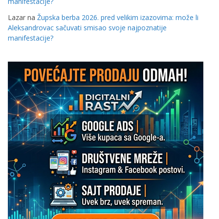
manifestacije?
Lazar
na
Župska berba 2026. pred velikim izazovima: može li
Aleksandrovac sačuvati smisao svoje najpoznatije
manifestacije?