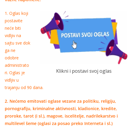
1. Oglas koji
postavite
neće biti
vidljiv na
sajtu sve dok
ga ne
odobre
administrato
Klikni i postavi svoj oglas
ri. Oglas je
vidljiv u
trajanju od 90 dana.
2. Nećemo emitovati oglase vezane za politiku, religiju,
pornografiju, kriminalne aktivnosti, kladionice, kredite,
proroke, tarot (i sl.), magove, iscelitelje, nadrilekarstvo i
multilevel šeme (oglasi za posao preko Interneta i sl.)