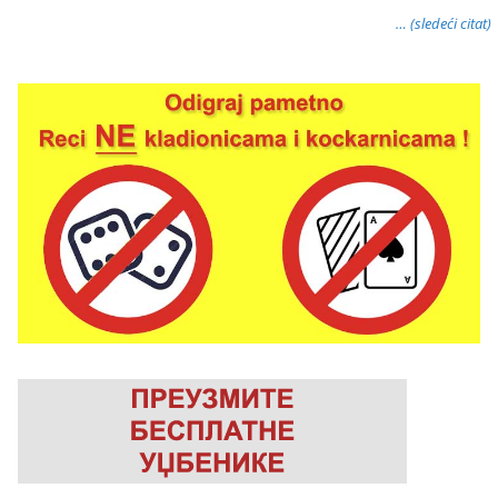
… (sledeći citat)