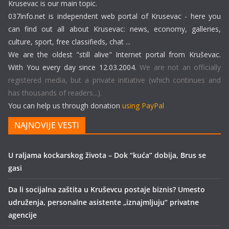
Krusevac is our main topic.
037info.net is independent web portal of Krusevac - here you
can find out all about Krusevac: news, economy, galleries,
culture, sport, free classifieds, chat ...
We are the oldest "still alive" Internet portal from Kruševac.
With You every day since 12.03.2004.
We are not an officially
registered media, but a private initiative (which continues and
has thousands of readers...).
You can help us through donation
using PayPal
NAJNOVIJE VESTI
U raljama kockarskog života – Dok “kuća” dobija, Brus se
gasi
Da li socijalna zaštita u Kruševcu postaje biznis? Umesto
udruženja, personalne asistente „iznajmljuju“ privatne
agencije