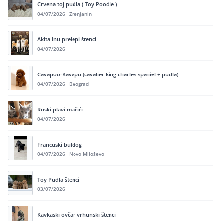
Crvena toj pudla ( Toy Poodle )
04/07/2026
Zrenjanin
Akita Inu prelepi štenci
04/07/2026
Cavapoo-Kavapu (cavalier king charles spaniel + pudla)
04/07/2026
Beograd
Ruski plavi mačići
04/07/2026
Francuski buldog
04/07/2026
Novo Miloševo
Toy Pudla štenci
03/07/2026
Kavkaski ovčar vrhunski štenci