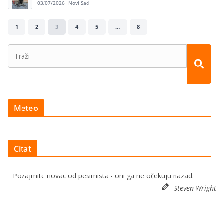
03/07/2026
Novi Sad
1
2
3
4
5
…
8
Meteo
Citat
Pozajmite novac od pesimista - oni ga ne očekuju nazad.
Steven Wright