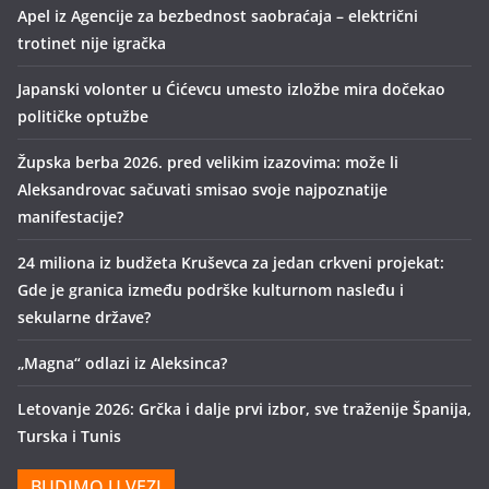
Apel iz Agencije za bezbednost saobraćaja – električni
trotinet nije igračka
Japanski volonter u Ćićevcu umesto izložbe mira dočekao
političke optužbe
Župska berba 2026. pred velikim izazovima: može li
Aleksandrovac sačuvati smisao svoje najpoznatije
manifestacije?
24 miliona iz budžeta Kruševca za jedan crkveni projekat:
Gde je granica između podrške kulturnom nasleđu i
sekularne države?
„Magna“ odlazi iz Aleksinca?
Letovanje 2026: Grčka i dalje prvi izbor, sve traženije Španija,
Turska i Tunis
BUDIMO U VEZI