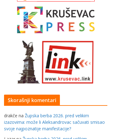
Skorašnji komentari
drakče
na
Župska berba 2026. pred velikim
izazovima: može li Aleksandrovac sačuvati smisao
svoje najpoznatije manifestacije?
Lazar
na
Župska berba 2026. pred velikim