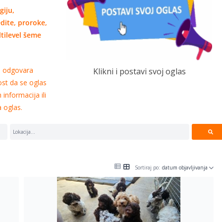
giju,
edite, proroke,
ultilevel šeme
ja odgovara
Klikni i postavi svoj oglas
t da se oglas
 informacija ili
a oglas.
Sortiraj po:
datum objavljivanja