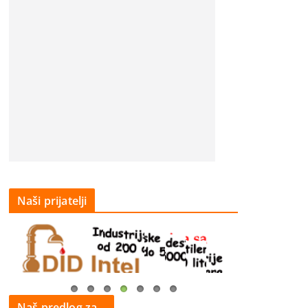
Naši prijatelji
Naš predlog za…