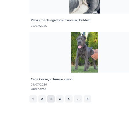
Plavi i merle egzoticni francuski buldozi
02/07/2026
Cane Corso, vrhunski štenci
01/07/2026
Obrenovac
1
2
3
4
5
…
8