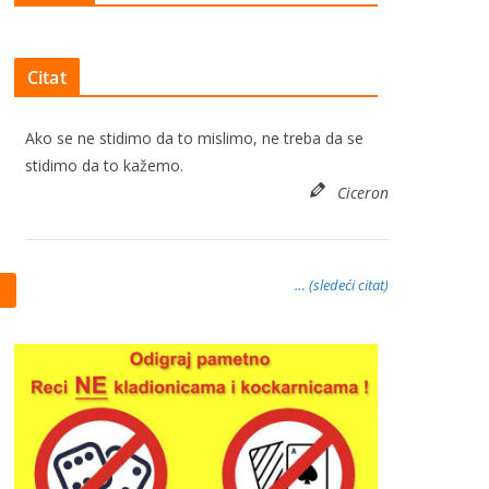
Citat
Ako se ne stidimo da to mislimo, ne treba da se
stidimo da to kažemo.
Ciceron
… (sledeći citat)