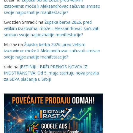
izazovima: može li Aleksandrovac sačuvati smisao
svoje najpoznatije manifestacije?
Gvozden Smradić
na
Župska berba 2026. pred
velikim izazovima: može li Aleksandrovac sačuvati
smisao svoje najpoznatije manifestacije?
Milisav
na
Župska berba 2026. pred velikim
izazovima: može li Aleksandrovac sačuvati smisao
svoje najpoznatije manifestacije?
rade
na
JEFTINIJI I BRŽI PRENOS NOVCA IZ
INOSTRANSTVA: Od 5. maja startuju nova pravila
za SEPA plaćanja u Srbiji