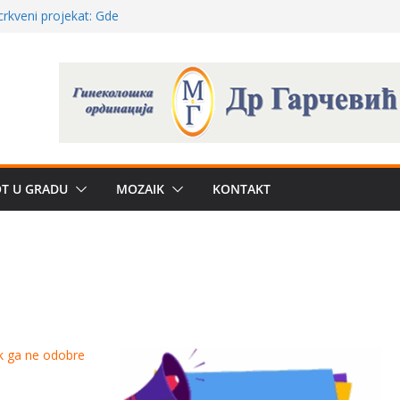
a: može li
poznatije
crkveni projekat: Gde
leđu i sekularne
ve traženije Španija,
žbe mira dočekao
OT U GRADU
MOZAIK
KONTAKT
dok ga ne odobre