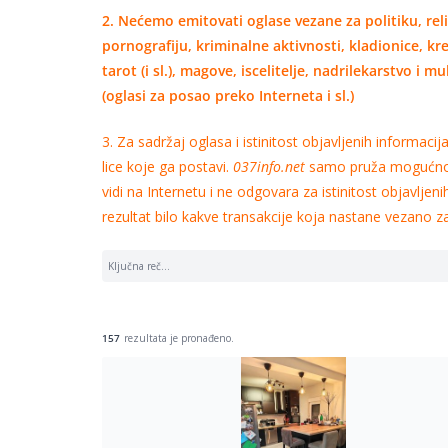
2. Nećemo emitovati oglase vezane za politiku, reli
pornografiju, kriminalne aktivnosti, kladionice, kr
tarot (i sl.), magove, iscelitelje, nadrilekarstvo i m
(oglasi za posao preko Interneta i sl.)
3. Za sadržaj oglasa i istinitost objavljenih informaci
lice koje ga postavi.
037info.net
samo pruža mogućnos
vidi na Internetu i ne odgovara za istinitost objavljenih
rezultat bilo kakve transakcije koja nastane vezano z
157
rezultata je pronađeno.