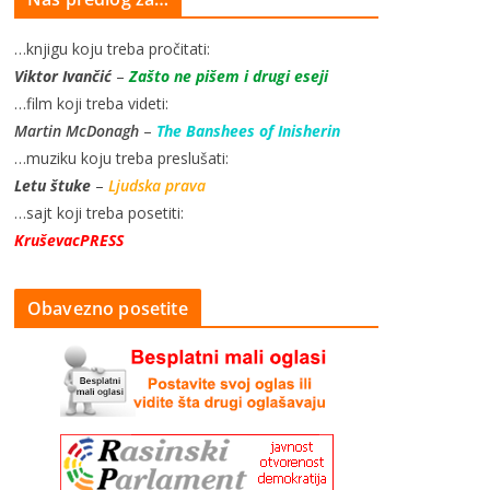
…knjigu koju treba pročitati:
Viktor Ivančić
–
Zašto ne pišem i drugi eseji
…film koji treba videti:
Martin McDonagh
–
The Banshees of Inisherin
…muziku koju treba preslušati:
Letu štuke
–
Ljudska prava
…sajt koji treba posetiti:
KruševacPRESS
Obavezno posetite