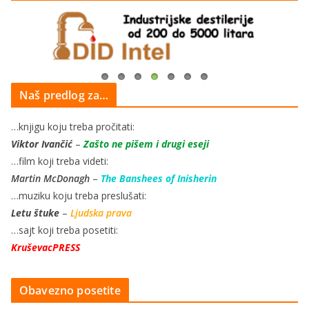
Naš predlog za…
…knjigu koju treba pročitati:
Viktor Ivančić
–
Zašto ne pišem i drugi eseji
…film koji treba videti:
Martin McDonagh
–
The Banshees of Inisherin
…muziku koju treba preslušati:
Letu štuke
–
Ljudska prava
…sajt koji treba posetiti:
KruševacPRESS
Obavezno posetite