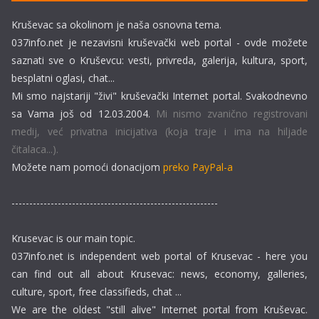
Kruševac sa okolinom je naša osnovna tema.
037info.net je nezavisni kruševački web portal - ovde možete
saznati sve o Kruševcu: vesti, privreda, galerija, kultura, sport,
besplatni oglasi, chat...
Mi smo najstariji "živi" kruševački Internet portal. Svakodnevno
sa Vama još od 12.03.2004.
Mi nismo zvanično registrovani
medij, već privatna inicijativa (koja traje i ima na hiljade
čitalaca...).
Možete nam pomoći donacijom
preko PayPal-a
----------------------------------------------------------
Krusevac is our main topic.
037info.net is independent web portal of Krusevac - here you
can find out all about Krusevac: news, economy, galleries,
culture, sport, free classifieds, chat ...
We are the oldest "still alive" Internet portal from Kruševac.