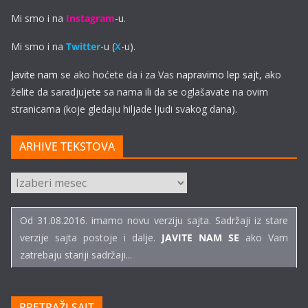
Mi smo i na
Instagram
-u.
Mi smo i na
Twitter
-u (
X
-u).
Javite nam
se ako hoćete da i za Vas
napravimo lep sajt
, ako
želite da saradjujete sa nama ili da se oglašavate na ovim
stranicama (koje gledaju hiljade ljudi svakog dana).
ARHIVE TEKSTOVA
ARHIVE
TEKSTOVA
Od 31.08.2016. imamo novu verziju sajta. Sadržaji iz stare
verzije sajta postoje i dalje.
JAVITE NAM SE
ako Vam
zatrebaju stariji sadržaji...
PRETRAŽI SAJT