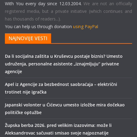
With You every day since 12.03.2004.
We are not an officially
registered media, but a private initiative (which continues and
has thousands of readers...).
You can help us through donation
using PayPal
NAJNOVIJE VESTI
Da li socijalna zaštita u Kruševcu postaje biznis? Umesto
udruženja, personalne asistente „iznajmljuju“ privatne
agencije
Apel iz Agencije za bezbednost saobraćaja – električni
trotinet nije igračka
Japanski volonter u Ćićevcu umesto izložbe mira dočekao
političke optužbe
Župska berba 2026. pred velikim izazovima: može li
Aleksandrovac sačuvati smisao svoje najpoznatije