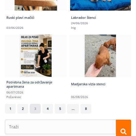
Ruski plavi mačići
Labrador štenci
24/06/2026
03/06/2026
Irig
Potrebna žena za održavanje
Madjarska vizla stenci
apartmana
06/07/2026
Požarevac
06/08/2026
1
2
3
4
5
…
8