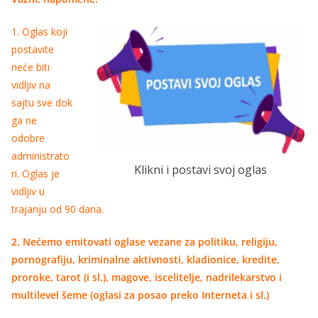
1. Oglas koji
postavite
neće biti
vidljiv na
sajtu sve dok
ga ne
odobre
administrato
Klikni i postavi svoj oglas
ri. Oglas je
vidljiv u
trajanju od 90 dana.
2. Nećemo emitovati oglase vezane za politiku, religiju,
pornografiju, kriminalne aktivnosti, kladionice, kredite,
proroke, tarot (i sl.), magove, iscelitelje, nadrilekarstvo i
multilevel šeme (oglasi za posao preko Interneta i sl.)