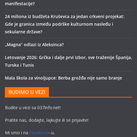
manifestacije?
24 miliona iz budžeta Kruševca za jedan crkveni projekat:
Gde je granica između podrške kulturnom nasleđu i
sekularne države?
„Magna“ odlazi iz Aleksinca?
Letovanje 2026: Grčka i dalje prvi izbor, sve traženije Španija,
Turska i Tunis
Mala škola za vinoljupce: Berba grožđa nije samo branje
BUDIMO U VEZI
Budite u vezi sa 037info.net!
Pratite nas, dodajte, lajkujte ili se prijavite!
Mi smo i na
Facebook
-u.