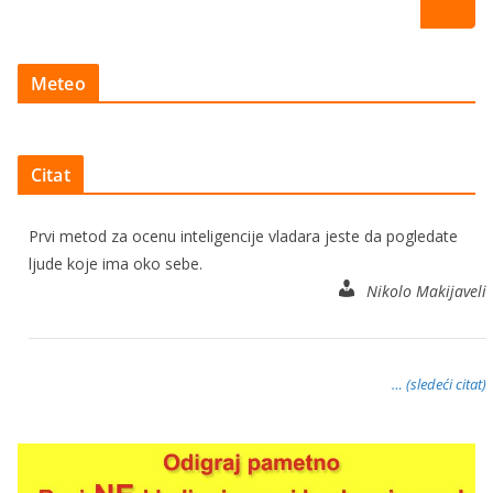
Meteo
Citat
Prvi metod za ocenu inteligencije vladara jeste da pogledate
ljude koje ima oko sebe.
Nikolo Makijaveli
… (sledeći citat)