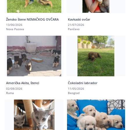
Žensko štene NEMAČKOG OVČARA
Kavkaski ovčar
13/06/2026
21/07/2026
Nova Pazova
Pančevo
Američka Akita, štenci
Čokoladni labrador
02/08/2026
11/05/2026
Ruma
Beograd